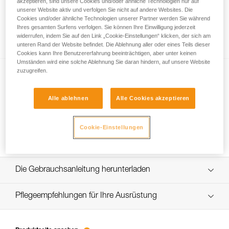
akzeptieren, sind unsere Cookies und/oder ähnliche Technologien nur auf
unserer Website aktiv und verfolgen Sie nicht auf andere Websites. Die
Cookies und/oder ähnliche Technologien unserer Partner werden Sie während
Ihres gesamten Surfens verfolgen. Sie können Ihre Einwilligung jederzeit
Erreichen eines exponierten Standplatzes
widerrufen, indem Sie auf den Link „Cookie-Einstellungen“ klicken, der sich am
unteren Rand der Website befindet. Die Ablehnung aller oder eines Teils dieser
Cookies kann Ihre Benutzererfahrung beeinträchtigen, aber unter keinen
Umständen wird eine solche Ablehnung Sie daran hindern, auf unsere Website
zuzugreifen.
Alle ablehnen
Alle Cookies akzeptieren
Cookie-Einstellungen
Sichern des Vorsteigers beim Abseilen
Die Gebrauchsanleitung herunterladen
Technical Notice
Pflegeempfehlungen für Ihre Ausrüstung
entretien-assureurs-descendeurs_DE