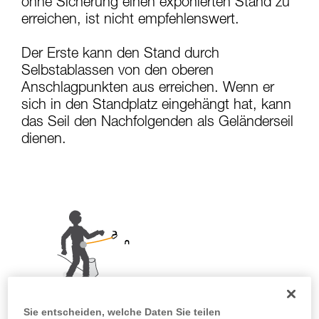
ohne Sicherung einen exponierten Stand zu
Sie ihn eigenständig durchführen.
erreichen, ist nicht empfehlenswert.
Wir geben Beispiele für die mit Ihrer Aktivität
verbundenen Techniken. Möglicherweise gibt es
Der Erste kann den Stand durch
noch andere Techniken, die hier nicht
beschrieben werden.
Selbstablassen von den oberen
Anschlagpunkten aus erreichen. Wenn er
sich in den Standplatz eingehängt hat, kann
das Seil den Nachfolgenden als Geländerseil
dienen.
Sie entscheiden, welche Daten Sie teilen