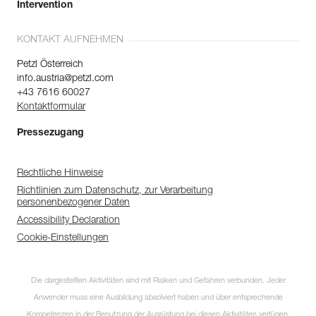
Intervention
KONTAKT AUFNEHMEN
Petzl Österreich
info.austria@petzl.com
+43 7616 60027
Kontaktformular
Pressezugang
Rechtliche Hinweise
Richtlinien zum Datenschutz, zur Verarbeitung
personenbezogener Daten
Accessibility Declaration
Cookie-Einstellungen
Die dargestellten Aktivitäten sind mit Risiken und Gefahren verbunden. Jeder
Anwender muss eine Ausbildung absolviert haben und über entsprechende
Kompetenzen in der Benutzung der Ausrüstung bei diesen Aktivitäten verfügen.