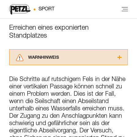
SPORT
Erreichen eines exponierten
Standplatzes
WARNHINWEIS
Lesen Sie die Gebrauchsanweisungen der
Produkte, um die es in diesem Tech Tipp geht,
Die Schritte auf rutschigem Fels in der Nähe
aufmerksam durch, bevor Sie diesen zu Rate
einer vertikalen Passage können schnell zu
ziehen. Um diese Zusatzinformationen
verstehen zu können, müssen Sie zuerst die in
einem Problem werden. Dies ist der Fall,
der Gebrauchsanweisung enthaltenen
wenn die Seilschaft einen Abseilstand
Informationen richtig verstanden haben.
unterhalb eines Wasserfalls erreichen muss.
Die Beherrschung dieser Techniken setzt eine
Der Zugang zu den Anschlagpunkten kann
entsprechende Ausbildung und ein spezielles
schwierig und gefährlicher sein als der
Training voraus. Prüfen Sie zusammen mit
einem Profi, ob Sie in der Lage sind, den
eigentliche Abseilvorgang. Der Versuch,
Vorgang alleine sicher zu wiederholen, bevor