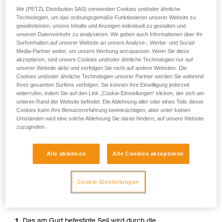
Wir (PETZL Distribution SAS) verwenden Cookies und/oder ähnliche
Technologien, um das ordnungsgemäße Funktionieren unserer Website zu
gewährleisten, unsere Inhalte und Anzeigen individuell zu gestalten und
unseren Datenverkehr zu analysieren. Wir geben auch Informationen über Ihr
Surfverhalten auf unserer Website an unsere Analyse-, Werbe- und Social-
Media-Partner weiter, um unsere Werbung anzupassen. Wenn Sie diese
akzeptieren, sind unsere Cookies und/oder ähnliche Technologien nur auf
unserer Website aktiv und verfolgen Sie nicht auf andere Websites. Die
Cookies und/oder ähnliche Technologien unserer Partner werden Sie während
Ihres gesamten Surfens verfolgen. Sie können Ihre Einwilligung jederzeit
widerrufen, indem Sie auf den Link „Cookie-Einstellungen“ klicken, der sich am
unteren Rand der Website befindet. Die Ablehnung aller oder eines Teils dieser
Cookies kann Ihre Benutzererfahrung beeinträchtigen, aber unter keinen
Umständen wird eine solche Ablehnung Sie daran hindern, auf unsere Website
zuzugreifen.
Alle ablehnen
Alle Cookies akzeptieren
Installation des Systems zum
Cookie-Einstellungen
Selbstablassen
1.
Das am Gurt befestigte Seil wird durch die