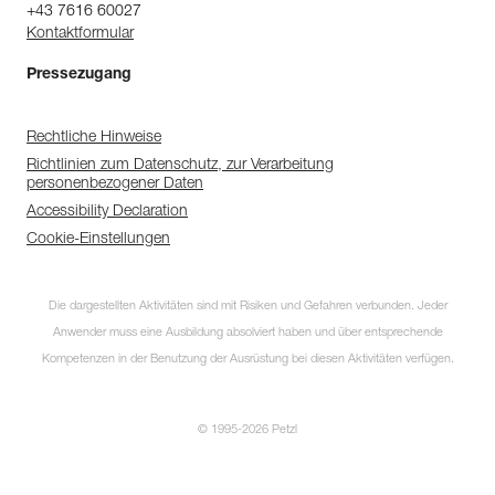
+43 7616 60027
Kontaktformular
Pressezugang
Rechtliche Hinweise
Richtlinien zum Datenschutz, zur Verarbeitung
personenbezogener Daten
Accessibility Declaration
Cookie-Einstellungen
Die dargestellten Aktivitäten sind mit Risiken und Gefahren verbunden. Jeder
Anwender muss eine Ausbildung absolviert haben und über entsprechende
Kompetenzen in der Benutzung der Ausrüstung bei diesen Aktivitäten verfügen.
© 1995-2026 Petzl