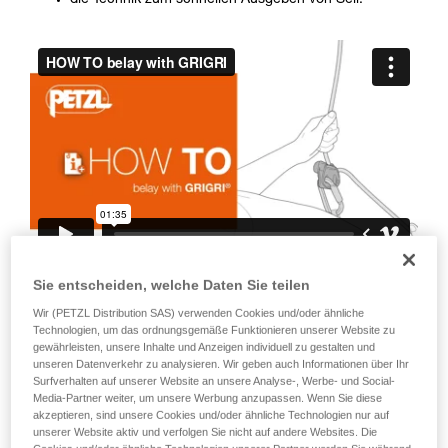
die Technik zum schnellen Ausgeben von Seil.
Die Beherrschung dieser Techniken setzt eine
entsprechende Ausbildung und ein spezielles
Training voraus. Prüfen Sie zusammen mit
einem Profi, ob Sie in der Lage sind, den
Vorgang alleine sicher zu wiederholen, bevor
Sie ihn eigenständig durchführen.
Wir geben Beispiele für die mit Ihrer Aktivität
verbundenen Techniken. Möglicherweise gibt es
noch andere Techniken, die hier nicht
beschrieben werden.
Sie entscheiden, welche Daten Sie teilen
Denken Sie daran, dass bei Blockieren
des Geräts oder des
Wir (PETZL Distribution SAS) verwenden Cookies und/oder ähnliche
Technologien, um das ordnungsgemäße Funktionieren unserer Website zu
Klemmmechanismus das Seil nicht
gewährleisten, unsere Inhalte und Anzeigen individuell zu gestalten und
unseren Datenverkehr zu analysieren. Wir geben auch Informationen über Ihr
blockiert werden kann. Folgendes ist
Surfverhalten auf unserer Website an unsere Analyse-, Werbe- und Social-
daher unbedingt zu beachten: das Gerät
Media-Partner weiter, um unsere Werbung anzupassen. Wenn Sie diese
akzeptieren, sind unsere Cookies und/oder ähnliche Technologien nur auf
nicht mit der ganzen Hand umgreifen,
unserer Website aktiv und verfolgen Sie nicht auf andere Websites. Die
den Daumen nicht ständig auf dem