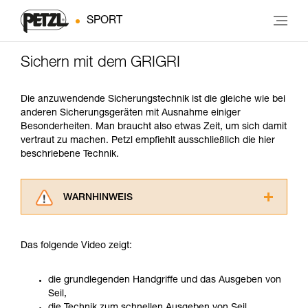
SPORT
Sichern mit dem GRIGRI
Die anzuwendende Sicherungstechnik ist die gleiche wie bei
anderen Sicherungsgeräten mit Ausnahme einiger
Besonderheiten. Man braucht also etwas Zeit, um sich damit
vertraut zu machen. Petzl empfiehlt ausschließlich die hier
beschriebene Technik.
WARNHINWEIS
Lesen Sie die Gebrauchsanweisungen der
Produkte, um die es in diesem Tech Tipp geht,
Das folgende Video zeigt:
aufmerksam durch, bevor Sie diesen zu Rate
ziehen. Um diese Zusatzinformationen
verstehen zu können, müssen Sie zuerst die in
die grundlegenden Handgriffe und das Ausgeben von
der Gebrauchsanweisung enthaltenen
Seil,
Informationen richtig verstanden haben.