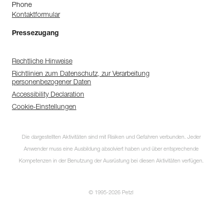
Phone
Kontaktformular
Pressezugang
Rechtliche Hinweise
Richtlinien zum Datenschutz, zur Verarbeitung
personenbezogener Daten
Accessibility Declaration
Cookie-Einstellungen
Die dargestellten Aktivitäten sind mit Risiken und Gefahren verbunden. Jeder
Anwender muss eine Ausbildung absolviert haben und über entsprechende
Kompetenzen in der Benutzung der Ausrüstung bei diesen Aktivitäten verfügen.
© 1995-2026 Petzl