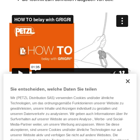
die Technik zum schnellen Ausgeben von Seil.
Die Beherrschung dieser Techniken setzt eine
entsprechende Ausbildung und ein spezielles
Training voraus. Prüfen Sie zusammen mit
einem Profi, ob Sie in der Lage sind, den
Vorgang alleine sicher zu wiederholen, bevor
Sie ihn eigenständig durchführen.
Wir geben Beispiele für die mit Ihrer Aktivität
verbundenen Techniken. Möglicherweise gibt es
noch andere Techniken, die hier nicht
beschrieben werden.
Sie entscheiden, welche Daten Sie teilen
Denken Sie daran, dass bei Blockieren
des Geräts oder des
Wir (PETZL Distribution SAS) verwenden Cookies und/oder ähnliche
Technologien, um das ordnungsgemäße Funktionieren unserer Website zu
Klemmmechanismus das Seil nicht
gewährleisten, unsere Inhalte und Anzeigen individuell zu gestalten und
unseren Datenverkehr zu analysieren. Wir geben auch Informationen über Ihr
blockiert werden kann. Folgendes ist
Surfverhalten auf unserer Website an unsere Analyse-, Werbe- und Social-
daher unbedingt zu beachten: das Gerät
Media-Partner weiter, um unsere Werbung anzupassen. Wenn Sie diese
akzeptieren, sind unsere Cookies und/oder ähnliche Technologien nur auf
nicht mit der ganzen Hand umgreifen,
unserer Website aktiv und verfolgen Sie nicht auf andere Websites. Die
den Daumen nicht ständig auf dem