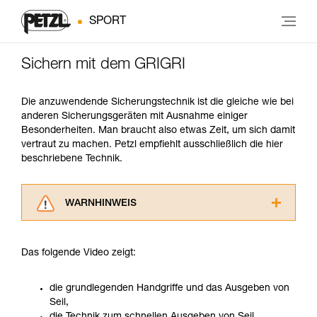
SPORT
Sichern mit dem GRIGRI
Die anzuwendende Sicherungstechnik ist die gleiche wie bei
anderen Sicherungsgeräten mit Ausnahme einiger
Besonderheiten. Man braucht also etwas Zeit, um sich damit
vertraut zu machen. Petzl empfiehlt ausschließlich die hier
beschriebene Technik.
WARNHINWEIS
Lesen Sie die Gebrauchsanweisungen der
Produkte, um die es in diesem Tech Tipp geht,
Das folgende Video zeigt:
aufmerksam durch, bevor Sie diesen zu Rate
ziehen. Um diese Zusatzinformationen
verstehen zu können, müssen Sie zuerst die in
die grundlegenden Handgriffe und das Ausgeben von
der Gebrauchsanweisung enthaltenen
Seil,
Informationen richtig verstanden haben.