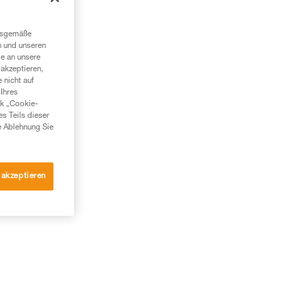
ngsgemäße
n und unseren
te an unsere
akzeptieren,
 nicht auf
Ihres
nk „Cookie-
es Teils dieser
e Ablehnung Sie
 akzeptieren