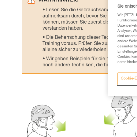
WARNHINWEIS
Sie entsc
Lesen Sie die Gebrauchsanweisungen der 
Wir (PETZL 
aufmerksam durch, bevor Sie diesen zu Ra
Funktioniere
können, müssen Sie zuerst die in der Gebr
Datenverkehr
verstanden haben.
Analyse-, W
sind unsere 
Die Beherrschung dieser Techniken setzt
andere Webs
Training voraus. Prüfen Sie zusammen mit e
gesamten Sur
alleine sicher zu wiederholen, bevor Sie ih
Einstellunge
Cookies kann
Wir geben Beispiele für die mit Ihrer Akt
daran hinder
noch andere Techniken, die hier nicht bes
Cookie-E