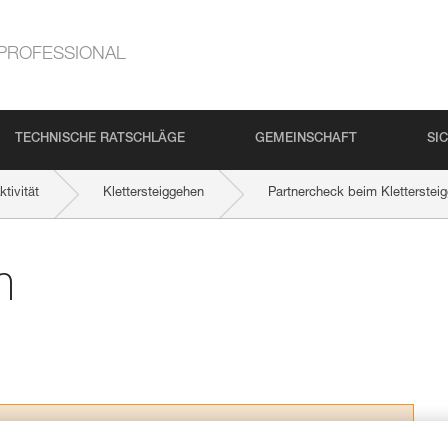
PROFESSIONAL
TECHNISCHE RATSCHLÄGE
GEMEINSCHAFT
SI
tivität
Klettersteiggehen
Partnercheck beim Kletterstei
m