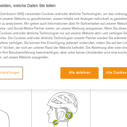
heiden, welche Daten Sie teilen
Produkte, um die es in diesem Tech Tipp geht,
Distribution SAS) verwenden Cookies und/oder ähnliche Technologien, um das ordnu
te ziehen. Um diese Zusatzinformationen verstehen zu
n unserer Website zu gewährleisten, unsere Inhalte und Anzeigen individuell zu gestalte
auchsanweisung enthaltenen Informationen richtig
 zu analysieren. Wir geben auch Informationen über Ihr Surfverhalten auf unserer Websi
erbe- und Social-Media-Partner weiter, um unsere Werbung anzupassen. Wenn Sie diese 
Cookies und/oder ähnliche Technologien nur auf unserer Website aktiv und verfolgen Sie
 eine entsprechende Ausbildung und ein spezielles
ites. Die Cookies und/oder ähnliche Technologien unserer Partner werden Sie während 
inem Profi, ob Sie in der Lage sind, den Vorgang
fens verfolgen. Sie können Ihre Einwilligung jederzeit widerrufen, indem Sie auf den Li
n eigenständig durchführen.
n“ klicken, der sich am unteren Rand der Website befindet. Die Ablehnung aller oder ein
 Ihre Benutzererfahrung beeinträchtigen, aber unter keinen Umständen wird eine solch
ivität verbundenen Techniken. Möglicherweise gibt es
n, auf unsere Website zuzugreifen.
chrieben werden.
instellungen
Alle ablehnen
Alle Cookies