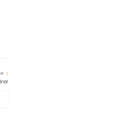
ter
iner