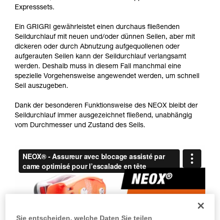
Die Beherrschung dieser Techniken setzt eine
Expresssets.
entsprechende Ausbildung und ein spezielles
Training voraus. Prüfen Sie zusammen mit
Ein GRIGRI gewährleistet einen durchaus fließenden
einem Profi, ob Sie in der Lage sind, den
Seildurchlauf mit neuen und/oder dünnen Seilen, aber mit
Vorgang alleine sicher zu wiederholen, bevor
dickeren oder durch Abnutzung aufgequollenen oder
Sie ihn eigenständig durchführen.
aufgerauten Seilen kann der Seildurchlauf verlangsamt
Wir geben Beispiele für die mit Ihrer Aktivität
werden. Deshalb muss in diesem Fall manchmal eine
verbundenen Techniken. Möglicherweise gibt es
spezielle Vorgehensweise angewendet werden, um schnell
noch andere Techniken, die hier nicht
Seil auszugeben.
beschrieben werden.
Dank der besonderen Funktionsweise des NEOX bleibt der
Seildurchlauf immer ausgezeichnet fließend, unabhängig
vom Durchmesser und Zustand des Seils.
Sie entscheiden, welche Daten Sie teilen