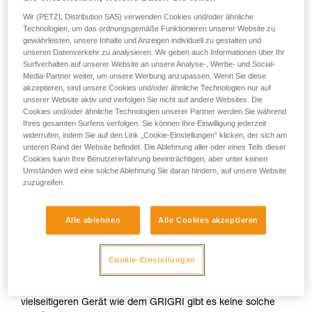
Wir (PETZL Distribution SAS) verwenden Cookies und/oder ähnliche
Technologien, um das ordnungsgemäße Funktionieren unserer Website zu
gewährleisten, unsere Inhalte und Anzeigen individuell zu gestalten und
unseren Datenverkehr zu analysieren. Wir geben auch Informationen über Ihr
Surfverhalten auf unserer Website an unsere Analyse-, Werbe- und Social-
Kann das NEOX zum Sichern im Toprope
Media-Partner weiter, um unsere Werbung anzupassen. Wenn Sie diese
verwendet werden?
akzeptieren, sind unsere Cookies und/oder ähnliche Technologien nur auf
unserer Website aktiv und verfolgen Sie nicht auf andere Websites. Die
Cookies und/oder ähnliche Technologien unserer Partner werden Sie während
Das NEOX kann auch zum Sichern im Toprope verwendet
Ihres gesamten Surfens verfolgen. Sie können Ihre Einwilligung jederzeit
widerrufen, indem Sie auf den Link „Cookie-Einstellungen“ klicken, der sich am
werden, das Verhalten ist jedoch nicht optimal. Im Toprope,
unteren Rand der Website befindet. Die Ablehnung aller oder eines Teils dieser
besonders beim Sichern von Anfänger/-innen oder
Cookies kann Ihre Benutzererfahrung beeinträchtigen, aber unter keinen
Kletternden, die zusätzliche Sicherheit brauchen, kann es
Umständen wird eine solche Ablehnung Sie daran hindern, auf unsere Website
sein, dass man das Seil „vorblockieren“ möchte: Man zieht
zuzugreifen.
ein bisschen mehr Schlappseil ein als nötig, damit die
kletternde Person eine sichernde Seilspannung spürt. In
diesem Fall wird der fließende Seildurchlauf des NEOX zu
Alle ablehnen
Alle Cookies akzeptieren
einem Nachteil, denn das Seil wird erst mit einer
Verzögerung blockiert. Diese Verzögerung entspricht einer
Cookie-Einstellungen
halben Umdrehung der Rolle, also 4 cm Seil. Diese Länge
kann man mühelos mit einer leichten Beckenbewegung oder
einem Schritt nach hinten ausgleichen. Bei einem
vielseitigeren Gerät wie dem GRIGRI gibt es keine solche