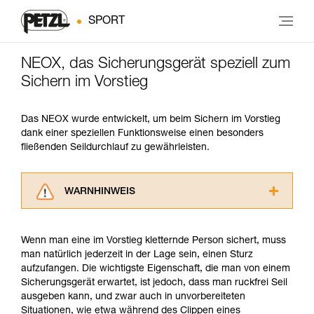
SPORT
NEOX, das Sicherungsgerät speziell zum
Sichern im Vorstieg
Das NEOX wurde entwickelt, um beim Sichern im Vorstieg
dank einer speziellen Funktionsweise einen besonders
fließenden Seildurchlauf zu gewährleisten.
WARNHINWEIS
Lesen Sie die Gebrauchsanweisungen der
Produkte, um die es in diesem Tech Tipp geht,
Wenn man eine im Vorstieg kletternde Person sichert, muss
aufmerksam durch, bevor Sie diesen zu Rate
man natürlich jederzeit in der Lage sein, einen Sturz
ziehen. Um diese Zusatzinformationen
aufzufangen. Die wichtigste Eigenschaft, die man von einem
verstehen zu können, müssen Sie zuerst die in
Sicherungsgerät erwartet, ist jedoch, dass man ruckfrei Seil
der Gebrauchsanweisung enthaltenen
ausgeben kann, und zwar auch in unvorbereiteten
Informationen richtig verstanden haben.
Situationen, wie etwa während des Clippen eines