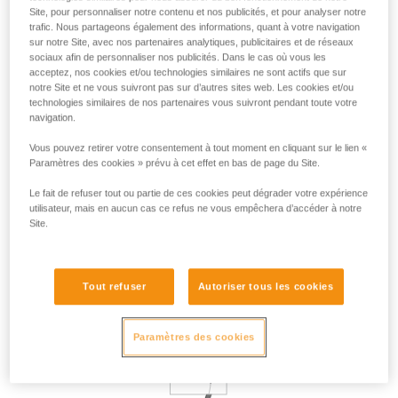
Site, pour personnaliser notre contenu et nos publicités, et pour analyser notre
trafic. Nous partageons également des informations, quant à votre navigation
sur notre Site, avec nos partenaires analytiques, publicitaires et de réseaux
Le NEOX peut être utilisé pour assurer en moulinette, mais le
sociaux afin de personnaliser nos publicités. Dans le cas où vous les
comportement ne sera pas optimal. En moulinette,
acceptez, nos cookies et/ou technologies similaires ne sont actifs que sur
notamment quand on assure des débutants ou des
notre Site et ne vous suivront pas sur d’autres sites web. Les cookies et/ou
grimpeurs ayant besoin d’être rassurés, on peut vouloir "
technologies similaires de nos partenaires vous suivront pendant toute votre
pré-bloquer " la corde : on ravale le mou un peu plus que
navigation.
nécessaire pour que le grimpeur ressente une tension
Vous pouvez retirer votre consentement à tout moment en cliquant sur le lien «
sécurisante. Dans ce cas, la fluidité du NEOX devient un
Paramètres des cookies » prévu à cet effet en bas de page du Site.
désavantage, car on ressent un délai avant que la corde soit
bloquée. Ce délai correspond à un demi-tour de la roue, soit
Le fait de refuser tout ou partie de ces cookies peut dégrader votre expérience
4 cm de corde, une longueur qu’on arrive facilement à
utilisateur, mais en aucun cas ce refus ne vous empêchera d’accéder à notre
compenser par un léger mouvement de bassin ou un pas en
Site.
arrière. Ce délai n’est pas présent sur un appareil plus
polyvalent comme le GRIGRI.
Tout refuser
Autoriser tous les cookies
Paramètres des cookies