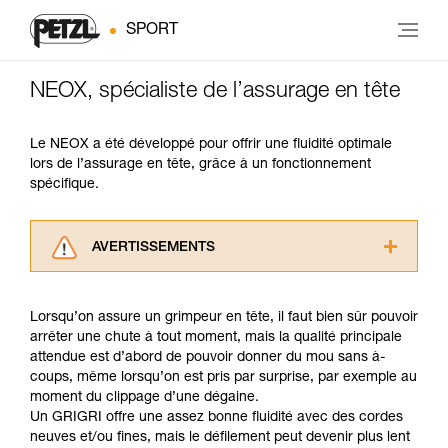
SPORT
NEOX, spécialiste de l’assurage en tête
Le NEOX a été développé pour offrir une fluidité optimale
lors de l’assurage en tête, grâce à un fonctionnement
spécifique.
AVERTISSEMENTS
Lisez attentivement les notices techniques des
produits utilisés dans ce conseil avant de le
Lorsqu’on assure un grimpeur en tête, il faut bien sûr pouvoir
consulter. Vous devez avoir compris les
arrêter une chute à tout moment, mais la qualité principale
informations de la notice technique pour
attendue est d’abord de pouvoir donner du mou sans à-
pouvoir comprendre ce complément
coups, même lorsqu’on est pris par surprise, par exemple au
d’informations.
moment du clippage d’une dégaine.
Maîtriser ces techniques nécessite une
Un GRIGRI offre une assez bonne fluidité avec des cordes
formation et un entraînement spécifique. Validez
neuves et/ou fines, mais le défilement peut devenir plus lent
avec un professionnel votre capacité à refaire