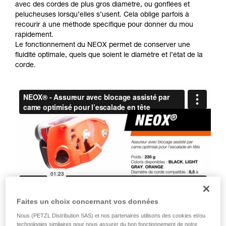
avec des cordes de plus gros diamètre, ou gonflées et
la manipulation, seul, en toute sécurité, avant
pelucheuses lorsqu’elles s’usent. Cela oblige parfois à
de la reproduire en autonomie.
recourir à une méthode spécifique pour donner du mou
Nous donnons des exemples de techniques
rapidement.
liées à votre activité. Il peut en exister d’autres
Le fonctionnement du NEOX permet de conserver une
que nous ne décrivons pas ici.
fluidité optimale, quels que soient le diamètre et l’état de la
corde.
Faites un choix concernant vos données
Le NEOX peut-il être utilisé pour l’assurage
Nous (PETZL Distribution SAS) et nos partenaires utilisons des cookies et/ou
en moulinette ?
technologies similaires pour nous assurer du bon fonctionnement de notre