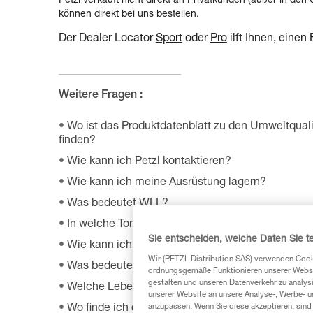
Petzl verkauft nicht direkt an Privatkunden (außer in d
können direkt bei uns bestellen.
Der Dealer Locator
Sport
oder
Pro
ilft Ihnen, einen
Weitere Fragen :
Wo ist das Produktdatenblatt zu den Umweltquali
finden?
Wie kann ich Petzl kontaktieren?
Wie kann ich meine Ausrüstung lagern?
Was bedeutet WLL?
In welche Tonne muss ich die Verpackung meine
Sie entscheiden, welche Daten Sie te
Wie kann ich meine Petzl Ausrüstung warten?
Wir (PETZL Distribution SAS) verwenden Cook
Was bedeutet PSA?
ordnungsgemäße Funktionieren unserer Website
gestalten und unseren Datenverkehr zu analysi
Welche Lebensdauer hat meine Petzl Ausrüstun
unserer Website an unsere Analyse-, Werbe- 
anzupassen. Wenn Sie diese akzeptieren, sind
Wo finde ich das weltweite Händlernetz von Petz