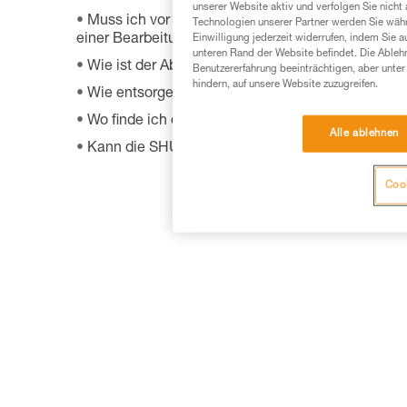
unserer Website aktiv und verfolgen Sie nicht
Muss ich vor Rücksendung eines fehlerhaften Prod
Technologien unserer Partner werden Sie währ
einer Bearbeitungsnummer und einem Rücksended
Einwilligung jederzeit widerrufen, indem Sie a
unteren Rand der Website befindet. Die Ablehn
Wie ist der Ablauf des Garantieverfahrens bei Pet
Benutzererfahrung beeinträchtigen, aber unte
hindern, auf unsere Website zuzugreifen.
Wie entsorge ich meine Ausrüstung?
Wo finde ich das Herstellungsdatum meiner PSA
Alle ablehnen
Kann die SHUNT zum Selbstsichern benutzt wer
Cook