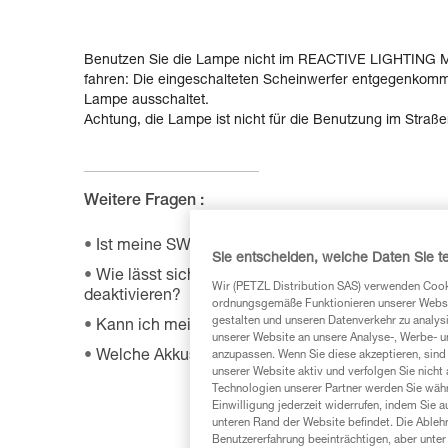
Benutzen Sie die Lampe nicht im REACTIVE LIGHTING M
fahren: Die eingeschalteten Scheinwerfer entgegenkomm
Lampe ausschaltet.
Achtung, die Lampe ist nicht für die Benutzung im Straßenv
Weitere Fragen :
Ist meine SWIFT RL-Stirnlampe mit dem Zubehö
Sie entscheiden, welche Daten Sie te
Wie lässt sich der BOOST-Modus meiner SWIFT 
Wir (PETZL Distribution SAS) verwenden Cook
deaktivieren?
ordnungsgemäße Funktionieren unserer Website
gestalten und unseren Datenverkehr zu analysi
Kann ich meine vernetzbare Stirnlampe unabhän
unserer Website an unsere Analyse-, Werbe- 
Welche Akkus sind mit meiner Stirnlampe kompa
anzupassen. Wenn Sie diese akzeptieren, sind
unserer Website aktiv und verfolgen Sie nicht
Technologien unserer Partner werden Sie währ
Einwilligung jederzeit widerrufen, indem Sie a
unteren Rand der Website befindet. Die Ablehn
Benutzererfahrung beeinträchtigen, aber unte