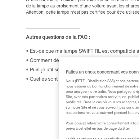
À vélo sur route, n'utilisez pas votre lampe en mode REAC
de la lampe au croisement d'une voiture ayant les phares
Attention, cette lampe n'est pas certifiée pour être utilisé
Autres questions de la FAQ :
Est-ce que ma lampe SWIFT RL est compatible a
Comment désactiver le mode Boost sur ma lampe
Puis-je utiliser ma lampe connectée indépendamm
Faites un choix concernant vos don
Quelles sont les batteries rechargeables compat
Nous (PETZL Distribution SAS) et nos partenai
nous assurer du bon fonctionnement de notre S
pour analyser notre trafic. Nous partageons é
Site, avec nos partenaires analytiques, public
publicités. Dans le cas où vous les acceptez, 
sur notre Site et ne vous suivront pas sur d’a
nos partenaires vous suivront pendant toute v
Vous pouvez retirer votre consentement à tout
prévu à cet effet en bas de page du Site.