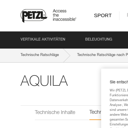
SPORT
VERTIKALE AKTIVITÄTEN
BELEUCHTUNG
Technische Ratschläge
Technische Ratschläge nach P
AQUILA
Sie entsc
Wir (PETZL 
Funktioniere
Datenverkehr
Analyse-, W
sind unsere 
Technische Infor
Technische Inhalte
andere Webs
gesamten Sur
Einstellunge