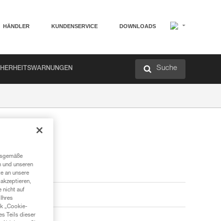
HÄNDLER
KUNDENSERVICE
DOWNLOADS
Suche
CHERHEITSWARNUNGEN
ngsgemäße
n und unseren
te an unsere
akzeptieren,
 nicht auf
Ihres
nk „Cookie-
es Teils dieser