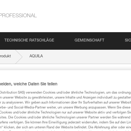
PROFESSIONAL
TECHNISCHE RATSCHLÄGE
GEMEINSCHAFT
SI
rodukt
AQUILA
heiden, welche Daten Sie teilen
Distribution SAS) verwenden Cookies und/oder ähnliche Technologien, um das ordnu
n unserer Website zu gewährleisten, unsere Inhalte und Anzeigen individuell zu gestalte
 zu analysieren. Wir geben auch Informationen über Ihr Surfverhalten auf unserer Websi
erbe- und Social-Media-Partner weiter, um unsere Werbung anzupassen. Wenn Sie diese 
Cookies und/oder ähnliche Technologien nur auf unserer Website aktiv und verfolgen Sie
mationen
ites. Die Cookies und/oder ähnliche Technologien unserer Partner werden Sie während 
fens verfolgen. Sie können Ihre Einwilligung jederzeit widerrufen, indem Sie auf den Li
n“ klicken, der sich am unteren Rand der Website befindet. Die Ablehnung aller oder ein