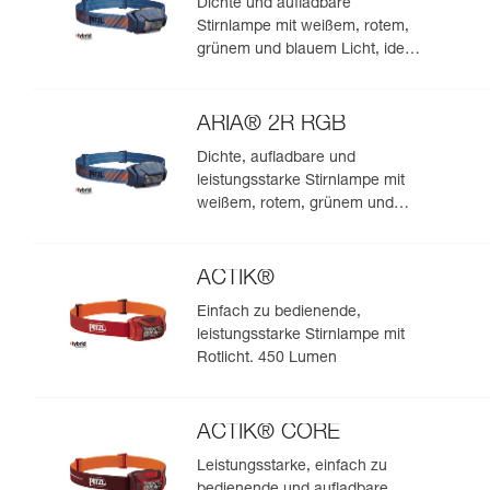
Dichte und aufladbare
Stirnlampe mit weißem, rotem,
grünem und blauem Licht, ideal
für Beobachtungen in der Natur.
475 Lumen
ARIA® 2R RGB
Dichte, aufladbare und
leistungsstarke Stirnlampe mit
weißem, rotem, grünem und
blauem Licht, ideal für
Beobachtungen in der Natur.
625 Lumen
ACTIK®
Einfach zu bedienende,
leistungsstarke Stirnlampe mit
Rotlicht. 450 Lumen
ACTIK® CORE
Leistungsstarke, einfach zu