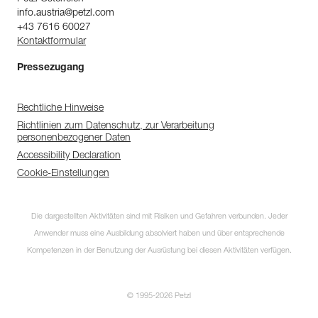
info.austria@petzl.com
+43 7616 60027
Kontaktformular
Pressezugang
Rechtliche Hinweise
Richtlinien zum Datenschutz, zur Verarbeitung
personenbezogener Daten
Accessibility Declaration
Cookie-Einstellungen
Die dargestellten Aktivitäten sind mit Risiken und Gefahren verbunden. Jeder
Anwender muss eine Ausbildung absolviert haben und über entsprechende
Kompetenzen in der Benutzung der Ausrüstung bei diesen Aktivitäten verfügen.
© 1995-2026 Petzl