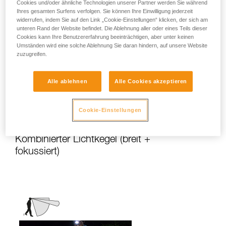
Cookies und/oder ähnliche Technologien unserer Partner werden Sie während
Ihres gesamten Surfens verfolgen. Sie können Ihre Einwilligung jederzeit
widerrufen, indem Sie auf den Link „Cookie-Einstellungen“ klicken, der sich am
unteren Rand der Website befindet. Die Ablehnung aller oder eines Teils dieser
Er streut das Licht gleichmäßig in der
Cookies kann Ihre Benutzererfahrung beeinträchtigen, aber unter keinen
Nähe des Benutzers und ist für statische
Umständen wird eine solche Ablehnung Sie daran hindern, auf unsere Website
Aktivitäten oder für Aktivitäten mit
zuzugreifen.
langsamer Bewegung geeignet.
Aktivitäten: Reisen, Familie, Kinder,
Alle ablehnen
Alle Cookies akzeptieren
Camping, Heimwerken, Hausgebrauch,
Behelfslampe, Lesen usw.
Cookie-Einstellungen
Kombinierter Lichtkegel (breit +
fokussiert)