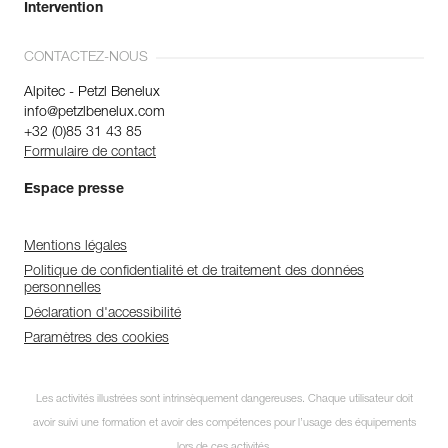
Intervention
CONTACTEZ-NOUS
Alpitec - Petzl Benelux
info@petzlbenelux.com
+32 (0)85 31 43 85
Formulaire de contact
Espace presse
Mentions légales
Politique de confidentialité et de traitement des données
personnelles
Déclaration d'accessibilité
Paramètres des cookies
Les activités illustrées sont intrinsèquement dangereuses. Chaque utilisateur doit
avoir suivi une formation et avoir des compétences pour l’usage des équipements
lors de ces activités.