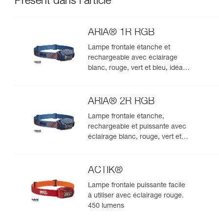
Présent dans l'article
ARIA® 1R RGB
Lampe frontale étanche et
rechargeable avec éclairage
blanc, rouge, vert et bleu, idéale
pour les observations en milieu
naturel. 475 lumens
ARIA® 2R RGB
Lampe frontale étanche,
rechargeable et puissante avec
éclairage blanc, rouge, vert et
bleu, idéale pour les
observations en milieu naturel.
625 lumens
ACTIK®
Lampe frontale puissante facile
à utiliser avec éclairage rouge.
450 lumens