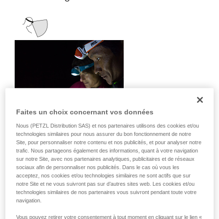
Faites un choix concernant vos données
Nous (PETZL Distribution SAS) et nos partenaires utilisons des cookies et/ou
technologies similaires pour nous assurer du bon fonctionnement de notre
Site, pour personnaliser notre contenu et nos publicités, et pour analyser notre
trafic. Nous partageons également des informations, quant à votre navigation
sur notre Site, avec nos partenaires analytiques, publicitaires et de réseaux
sociaux afin de personnaliser nos publicités. Dans le cas où vous les
Il diffuse une lumière de proximité
acceptez, nos cookies et/ou technologies similaires ne sont actifs que sur
homogène adaptée aux activités statiques
notre Site et ne vous suivront pas sur d’autres sites web. Les cookies et/ou
ou nécessitant peu de déplacements
technologies similaires de nos partenaires vous suivront pendant toute votre
rapides.
navigation.
Activités : voyage, famille, enfants,
Vous pouvez retirer votre consentement à tout moment en cliquant sur le lien «