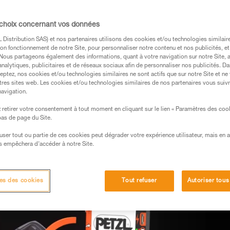
ermet aux lampes frontales Petzl HYBRID
rechargeable CORE que 3 piles AAA/LR03, ceci
 choix concernant vos données
e et flexible, pour profiter des bénéfices de
Distribution SAS) et nos partenaires utilisons des cookies et/ou technologies similai
on fonctionnement de notre Site, pour personnaliser notre contenu et nos publicités, et
gie selon votre usage.
. Nous partageons également des informations, quant à votre navigation sur notre Site, 
analytiques, publicitaires et de réseaux sociaux afin de personnaliser nos publicités. Da
eptez, nos cookies et/ou technologies similaires ne sont actifs que sur notre Site et ne
tres sites web. Les cookies et/ou technologies similaires de nos partenaires vous suiv
navigation.
retirer votre consentement à tout moment en cliquant sur le lien « Paramètres des coo
 bas de page du Site.
efuser tout ou partie de ces cookies peut dégrader votre expérience utilisateur, mais en 
s empêchera d’accéder à notre Site.
es des cookies
Tout refuser
Autoriser tous