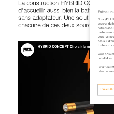
La construction HYBRID CONCEPT p
d’accueillir aussi bien la batterie 
Faites un
sans adaptateur. Une solution pratiqu
Nous (PETZL 
assurer du b
chacune de ces deux sources d’éner
notre trafic
partenaires 
vous les acc
pas sur d’au
toute votre 
Vous pouvez 
cet effet en
Le fait de r
refus ne vou
Paramètr