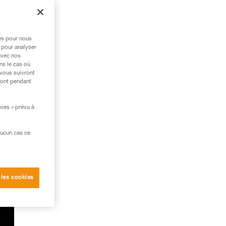
res pour nous
 pour analyser
avec nos
ns le cas où
 vous suivront
ront pendant
kies » prévu à
aucun cas ce
 les cookies