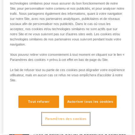
technologies similaires pour nous assurer du bon fonctionnement de notre
Site, pour personnaliser notre contenu et nos publicités, et pour analyser notre
trafic. Nous partageons également des informations, quant à votre navigation
sur notre Site, avec nos partenaires analytiques, publicitaires et de réseaux
sociaux afin de personnaliser nos publicités. Dans le cas où vous les
acceptez, nos cookies et/ou technologies similaires ne sont actifs que sur
notre Site et ne vous suivront pas sur d’autres sites web. Les cookies et/ou
technologies similaires de nos partenaires vous suivront pendant toute votre
navigation.
Vous pouvez retirer votre consentement à tout moment en cliquant sur le lien «
Paramètres des cookies » prévu à cet effet en bas de page du Site.
Puissance
Le fait de refuser tout ou partie de ces cookies peut dégrader votre expérience
utilisateur, mais en aucun cas ce refus ne vous empêchera d’accéder à notre
Site.
À l’allumage de la lampe, la puissance de votre lampe est
sensiblement la même que si vous utilisiez des piles ou une
batterie CORE. La différence de puissance à l’allumage peut
Tout refuser
Autoriser tous les cookies
être de l’ordre de 10 % maximum.
En revanche, pendant l’utilisation de la lampe, il existe une
différence de comportement :
Paramètres des cookies
Avec la batterie CORE, la puissance d’éclairage