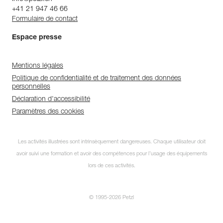
+41 21 947 46 66
Formulaire de contact
Espace presse
Mentions légales
Politique de confidentialité et de traitement des données
personnelles
Déclaration d'accessibilité
Paramètres des cookies
Les activités illustrées sont intrinsèquement dangereuses. Chaque utilisateur doit
avoir suivi une formation et avoir des compétences pour l’usage des équipements
lors de ces activités.
© 1995-2026 Petzl