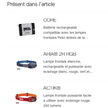
Présent dans l'article
CORE
Batterie rechargeable
compatible avec les lampes
frontales Petzl dotées de la
construction HYBRID CONCEPT
ARIA® 2R RGB
Lampe frontale étanche,
rechargeable et puissante avec
éclairage blanc, rouge, vert et
bleu, idéale pour les
observations en milieu naturel.
625 lumens
ACTIK®
Lampe frontale puissante facile
à utiliser avec éclairage rouge.
450 lumens