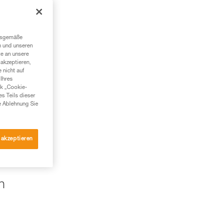
ngsgemäße
n und unseren
te an unsere
akzeptieren,
 nicht auf
Ihres
nk „Cookie-
es Teils dieser
e Ablehnung Sie
 akzeptieren
n