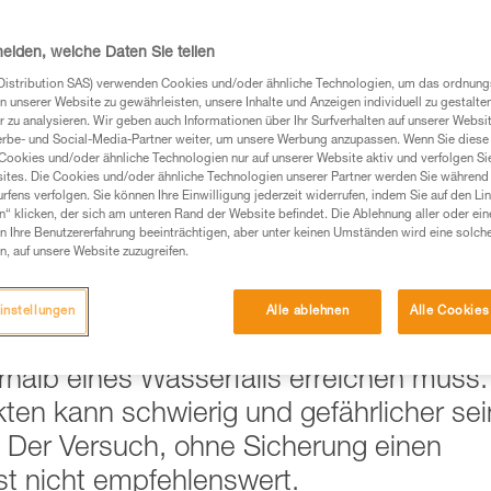
Produkte, um die es in diesem Tech Tipp geht,
heiden, welche Daten Sie teilen
te ziehen. Um diese Zusatzinformationen verstehen zu
auchsanweisung enthaltenen Informationen richtig
Distribution SAS) verwenden Cookies und/oder ähnliche Technologien, um das ordnu
n unserer Website zu gewährleisten, unsere Inhalte und Anzeigen individuell zu gestalte
 zu analysieren. Wir geben auch Informationen über Ihr Surfverhalten auf unserer Websi
 eine entsprechende Ausbildung und ein spezielles
erbe- und Social-Media-Partner weiter, um unsere Werbung anzupassen. Wenn Sie diese 
inem Profi, ob Sie in der Lage sind, den Vorgang
Cookies und/oder ähnliche Technologien nur auf unserer Website aktiv und verfolgen Sie
n eigenständig durchführen.
ites. Die Cookies und/oder ähnliche Technologien unserer Partner werden Sie während 
fens verfolgen. Sie können Ihre Einwilligung jederzeit widerrufen, indem Sie auf den Li
ivität verbundenen Techniken. Möglicherweise gibt es
n“ klicken, der sich am unteren Rand der Website befindet. Die Ablehnung aller oder ein
chrieben werden.
 Ihre Benutzererfahrung beeinträchtigen, aber unter keinen Umständen wird eine solch
n, auf unsere Website zuzugreifen.
in der Nähe einer vertikalen Passage
instellungen
Alle ablehnen
Alle Cookies
werden. Dies ist der Fall, wenn die
erhalb eines Wasserfalls erreichen muss.
en kann schwierig und gefährlicher sei
g. Der Versuch, ohne Sicherung einen
ist nicht empfehlenswert.