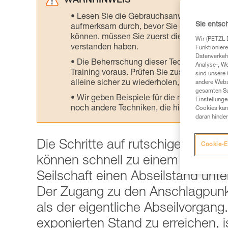
WARNHINWEIS
Lesen Sie die Gebrauchsanweisungen der 
Sie entsc
aufmerksam durch, bevor Sie diesen zu Ra
können, müssen Sie zuerst die in der Gebr
Wir (PETZL 
verstanden haben.
Funktioniere
Datenverkehr
Die Beherrschung dieser Techniken setzt
Analyse-, W
Training voraus. Prüfen Sie zusammen mit e
sind unsere 
alleine sicher zu wiederholen, bevor Sie ih
andere Webs
gesamten Sur
Wir geben Beispiele für die mit Ihrer Akt
Einstellunge
noch andere Techniken, die hier nicht bes
Cookies kann
daran hinder
Die Schritte auf rutschigem Fels 
Cookie-E
können schnell zu einem Problem 
Seilschaft einen Abseilstand unt
Der Zugang zu den Anschlagpunkt
als der eigentliche Abseilvorgan
exponierten Stand zu erreichen, 