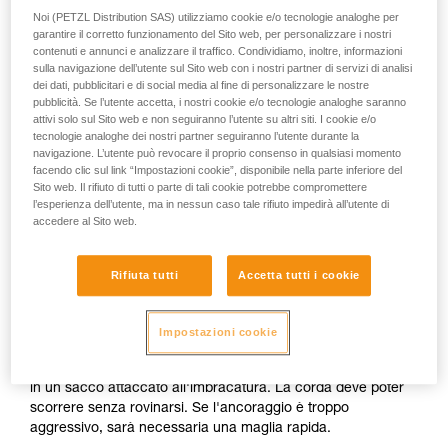
Noi (PETZL Distribution SAS) utilizziamo cookie e/o tecnologie analoghe per
garantire il corretto funzionamento del Sito web, per personalizzare i nostri
contenuti e annunci e analizzare il traffico. Condividiamo, inoltre, informazioni
sulla navigazione dell’utente sul Sito web con i nostri partner di servizi di analisi
dei dati, pubblicitari e di social media al fine di personalizzare le nostre
pubblicità. Se l’utente accetta, i nostri cookie e/o tecnologie analoghe saranno
attivi solo sul Sito web e non seguiranno l’utente su altri siti. I cookie e/o
tecnologie analoghe dei nostri partner seguiranno l’utente durante la
navigazione. L’utente può revocare il proprio consenso in qualsiasi momento
facendo clic sul link “Impostazioni cookie”, disponibile nella parte inferiore del
Sito web. Il rifiuto di tutti o parte di tali cookie potrebbe compromettere
l’esperienza dell’utente, ma in nessun caso tale rifiuto impedirà all’utente di
accedere al Sito web.
Installazione del sistema di auto-
Rifiuta tutti
Accetta tutti i cookie
moulinette
Impostazioni cookie
1.
La corda attaccata all'imbracatura passa negli ancoraggi,
quindi torna a passare nel PIRANA. Il capo libero è stoccato
in un sacco attaccato all'imbracatura. La corda deve poter
scorrere senza rovinarsi. Se l'ancoraggio è troppo
aggressivo, sarà necessaria una maglia rapida.