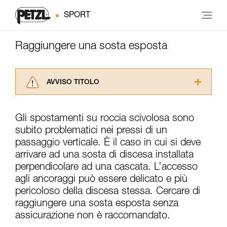
SPORT
Raggiungere una sosta esposta
AVVISO TITOLO
Leggere attentamente le istruzioni tecniche dei
prodotti utilizzati in questo consiglio prima di
Gli spostamenti su roccia scivolosa sono
consultarlo. Dovete aver compreso le
subito problematici nei pressi di un
informazioni dell’istruzione tecnica per poter
capire queste ulteriori informazioni.
passaggio verticale. È il caso in cui si deve
La padronanza di queste tecniche richiede una
arrivare ad una sosta di discesa installata
formazione ed un addestramento specifico.
perpendicolare ad una cascata. L’accesso
Verificate con un professionista la vostra
agli ancoraggi può essere delicato e più
capacità di rifare la manovra, da soli, in piena
pericoloso della discesa stessa. Cercare di
sicurezza, prima di riprodurla autonomamente.
Forniamo esempi di tecniche relative alla vostra
raggiungere una sosta esposta senza
attività. Ne possono esistere altre che non
assicurazione non è raccomandato.
vengono qui descritte.