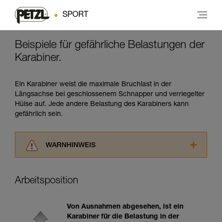
SPORT
Beispiele für gefährliche Belastungen der
Karabiner.
Ein Karabiner weist die maximale Bruchlast in der
Längsachse bei geschlossenem Schnapper und verriegelter
Hülse auf. Jede andere Belastung des Karabiners kann
gefährlich sein.
WARNHINWEIS
Lesen Sie die Gebrauchsanweisungen der
Produkte, um die es in diesem Tech Tipp geht,
Arbeitsposition
aufmerksam durch, bevor Sie diesen zu Rate
ziehen. Um diese Zusatzinformationen
verstehen zu können, müssen Sie zuerst die in
Von Ausnahmen abgesehen, ist ein
der Gebrauchsanweisung enthaltenen
Karabiner für die Belastung in der