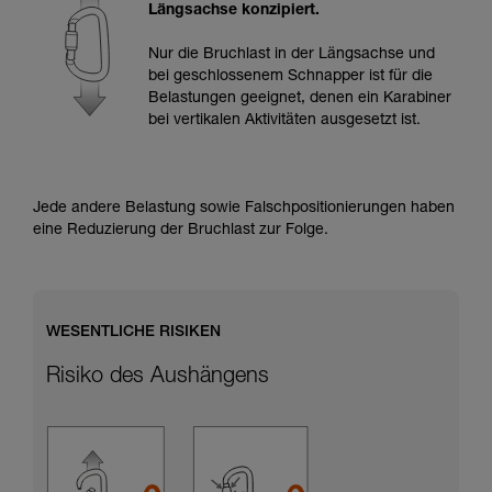
Informationen richtig verstanden haben.
Längsachse konzipiert.
Die Beherrschung dieser Techniken setzt eine
entsprechende Ausbildung und ein spezielles
Nur die Bruchlast in der Längsachse und
Training voraus. Prüfen Sie zusammen mit
bei geschlossenem Schnapper ist für die
einem Profi, ob Sie in der Lage sind, den
Belastungen geeignet, denen ein Karabiner
Vorgang alleine sicher zu wiederholen, bevor
bei vertikalen Aktivitäten ausgesetzt ist.
Sie ihn eigenständig durchführen.
Wir geben Beispiele für die mit Ihrer Aktivität
verbundenen Techniken. Möglicherweise gibt es
noch andere Techniken, die hier nicht
Jede andere Belastung sowie Falschpositionierungen haben
beschrieben werden.
eine Reduzierung der Bruchlast zur Folge.
WESENTLICHE RISIKEN
Risiko des Aushängens