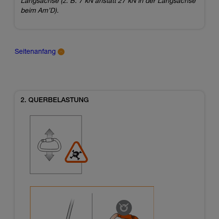
Längsachse (z. B. 7 kN anstatt 27 kN in der Längsachse
beim Am’D).
Seitenanfang
2. QUERBELASTUNG