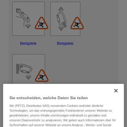
Beispiele
Beispiele
Beispiele
Sie entscheiden, welche Daten Sie teilen
Wir (PETZL Distribution SAS) verwenden Cookies und/oder ähnliche
Technologien, um das ordnungsgemäße Funktionieren unserer Website zu
RISIKEN DER BESCHÄDIGUNG DER
gewährleisten, unsere Inhalte und Anzeigen individuell zu gestalten und
VERRIEGELUNGSHÜLSE
unseren Datenverkehr zu analysieren. Wir geben auch Informationen über Ihr
Surfverhalten auf unserer Website an unsere Analyse-, Werbe- und Social-