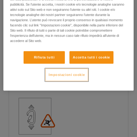
pubblicità. Se l’utente accetta, i nostri cookie e/o tecnologie analoghe saranno
attivi solo sul Sito web e non seguiranno l’utente su altri siti. I cookie e/o
tecnologie analoghe dei nostri partner seguiranno l’utente durante la
navigazione. L’utente può revocare il proprio consenso in qualsiasi momento
Esempi
Esempi
facendo clic sul link “Impostazioni cookie”, disponibile nella parte inferiore del
Sito web. Il rifiuto di tutti o parte di tali cookie potrebbe compromettere
l’esperienza dell’utente, ma in nessun caso tale rifiuto impedirà all’utente di
accedere al Sito web.
Esempi di situazioni a rischio sul campo
Rifiuta tutti
Accetta tutti i cookie
Impostazioni cookie
1. APERTURA DELLA LEVA, LAVORO CON LEVA
APERTA