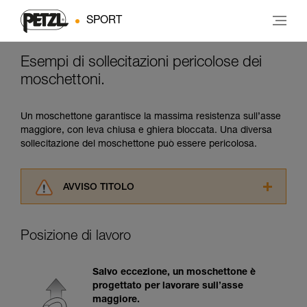
SPORT
Esempi di sollecitazioni pericolose dei
moschettoni.
Un moschettone garantisce la massima resistenza sull’asse
maggiore, con leva chiusa e ghiera bloccata. Una diversa
sollecitazione del moschettone può essere pericolosa.
AVVISO TITOLO
Leggere attentamente le istruzioni tecniche dei
prodotti utilizzati in questo consiglio prima di
Posizione di lavoro
consultarlo. Dovete aver compreso le
informazioni dell’istruzione tecnica per poter
capire queste ulteriori informazioni.
Salvo eccezione, un moschettone è
La padronanza di queste tecniche richiede una
progettato per lavorare sull’asse
formazione ed un addestramento specifico.
maggiore.