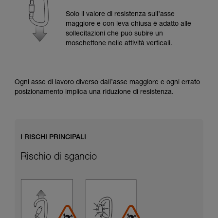
Verificate con un professionista la vostra
capacità di rifare la manovra, da soli, in piena
Solo il valore di resistenza sull’asse
sicurezza, prima di riprodurla autonomamente.
maggiore e con leva chiusa è adatto alle
Forniamo esempi di tecniche relative alla vostra
sollecitazioni che può subire un
attività. Ne possono esistere altre che non
moschettone nelle attività verticali.
vengono qui descritte.
Ogni asse di lavoro diverso dall’asse maggiore e ogni errato
posizionamento implica una riduzione di resistenza.
I RISCHI PRINCIPALI
Rischio di sgancio