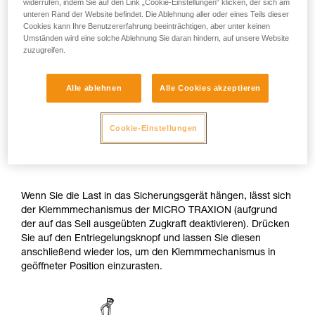
widerrufen, indem Sie auf den Link „Cookie-Einstellungen“ klicken, der sich am
unteren Rand der Website befindet. Die Ablehnung aller oder eines Teils dieser
Cookies kann Ihre Benutzererfahrung beeinträchtigen, aber unter keinen
Umständen wird eine solche Ablehnung Sie daran hindern, auf unsere Website
zuzugreifen.
Alle ablehnen
Alle Cookies akzeptieren
2. Verbinden der Last mit dem
Cookie-Einstellungen
Sicherungsgerät und Deaktivierung des
Klemmmechanismus
Wenn Sie die Last in das Sicherungsgerät hängen, lässt sich
der Klemmmechanismus der MICRO TRAXION (aufgrund
der auf das Seil ausgeübten Zugkraft deaktivieren). Drücken
Sie auf den Entriegelungsknopf und lassen Sie diesen
anschließend wieder los, um den Klemmmechanismus in
geöffneter Position einzurasten.