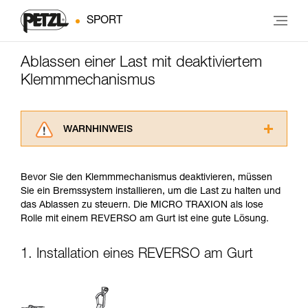
SPORT
Ablassen einer Last mit deaktiviertem
Klemmmechanismus
WARNHINWEIS
Lesen Sie die Gebrauchsanweisungen der
Produkte, um die es in diesem Tech Tipp geht,
Bevor Sie den Klemmmechanismus deaktivieren, müssen
aufmerksam durch, bevor Sie diesen zu Rate
Sie ein Bremssystem installieren, um die Last zu halten und
ziehen. Um diese Zusatzinformationen
das Ablassen zu steuern. Die MICRO TRAXION als lose
verstehen zu können, müssen Sie zuerst die in
Rolle mit einem REVERSO am Gurt ist eine gute Lösung.
der Gebrauchsanweisung enthaltenen
Informationen richtig verstanden haben.
Die Beherrschung dieser Techniken setzt eine
1. Installation eines REVERSO am Gurt
entsprechende Ausbildung und ein spezielles
Training voraus. Prüfen Sie zusammen mit
einem Profi, ob Sie in der Lage sind, den
Vorgang alleine sicher zu wiederholen, bevor