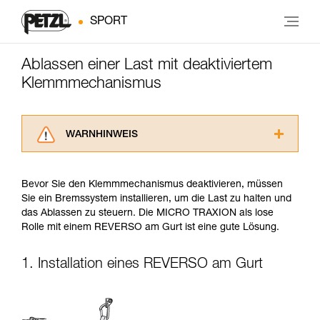
SPORT
Ablassen einer Last mit deaktiviertem
Klemmmechanismus
WARNHINWEIS
Lesen Sie die Gebrauchsanweisungen der
Produkte, um die es in diesem Tech Tipp geht,
Bevor Sie den Klemmmechanismus deaktivieren, müssen
aufmerksam durch, bevor Sie diesen zu Rate
Sie ein Bremssystem installieren, um die Last zu halten und
ziehen. Um diese Zusatzinformationen
das Ablassen zu steuern. Die MICRO TRAXION als lose
verstehen zu können, müssen Sie zuerst die in
Rolle mit einem REVERSO am Gurt ist eine gute Lösung.
der Gebrauchsanweisung enthaltenen
Informationen richtig verstanden haben.
Die Beherrschung dieser Techniken setzt eine
1. Installation eines REVERSO am Gurt
entsprechende Ausbildung und ein spezielles
Training voraus. Prüfen Sie zusammen mit
einem Profi, ob Sie in der Lage sind, den
Vorgang alleine sicher zu wiederholen, bevor