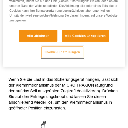
widerrufen, indem Sie auf den Link „Cookie-Einstellungen“ klicken, der sich am
unteren Rand der Website befindet. Die Ablehnung aller oder eines Teils dieser
Cookies kann Ihre Benutzererfahrung beeinträchtigen, aber unter keinen
Umständen wird eine solche Ablehnung Sie daran hindern, auf unsere Website
zuzugreifen.
Alle ablehnen
Alle Cookies akzeptieren
2. Verbinden der Last mit dem
Cookie-Einstellungen
Sicherungsgerät und Deaktivierung des
Klemmmechanismus
Wenn Sie die Last in das Sicherungsgerät hängen, lässt sich
der Klemmmechanismus der MICRO TRAXION (aufgrund
der auf das Seil ausgeübten Zugkraft deaktivieren). Drücken
Sie auf den Entriegelungsknopf und lassen Sie diesen
anschließend wieder los, um den Klemmmechanismus in
geöffneter Position einzurasten.