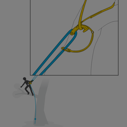
der Gebrauchsanweisung enthaltenen
Informationen richtig verstanden haben.
Die Beherrschung dieser Techniken setzt eine
entsprechende Ausbildung und ein spezielles
Training voraus. Prüfen Sie zusammen mit
einem Profi, ob Sie in der Lage sind, den
Vorgang alleine sicher zu wiederholen, bevor
Sie ihn eigenständig durchführen.
Wir geben Beispiele für die mit Ihrer Aktivität
verbundenen Techniken. Möglicherweise gibt es
noch andere Techniken, die hier nicht
beschrieben werden.