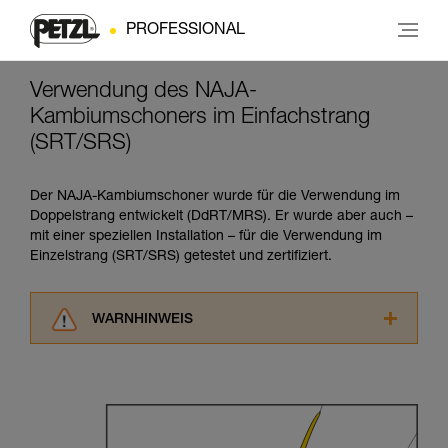
PROFESSIONAL
Verwendung des NAJA-
Kambiumschoners im Einfachstrang
(SRT/SRS)
Der NAJA-Kambiumschoner wurde für die Verwendung im
Doppelstrang entwickelt (DdRT/MRS). Er wurde aber auch –
mit einer speziellen Installation – für die Verwendung im
Einzelstrang (SRT/SRS) getestet und zertifiziert.
WARNHINWEIS
Lesen Sie die Gebrauchsanweisungen der
Produkte, um die es in diesem Tech Tipp geht,
aufmerksam durch, bevor Sie diesen zu Rate
ziehen. Um diese Zusatzinformationen
verstehen zu können, müssen Sie zuerst die in