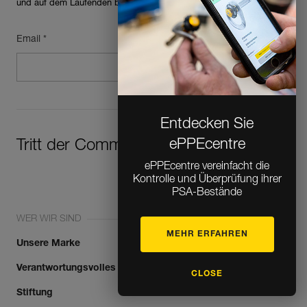
und auf dem Laufenden bleiben
Email *
Entdecken Sie
ePPEcentre
Tritt der Community bei!
ePPEcentre vereinfacht die
Kontrolle und Überprüfung ihrer
PSA-Bestände
WER WIR SIND
MEHR ERFAHREN
Unsere Marke
Verantwortungsvolles Unternehmen
CLOSE
Stiftung