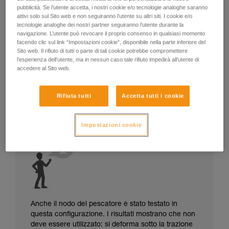
pubblicità. Se l’utente accetta, i nostri cookie e/o tecnologie analoghe saranno
attivi solo sul Sito web e non seguiranno l’utente su altri siti. I cookie e/o
tecnologie analoghe dei nostri partner seguiranno l’utente durante la
navigazione. L’utente può revocare il proprio consenso in qualsiasi momento
facendo clic sul link “Impostazioni cookie”, disponibile nella parte inferiore del
Sito web. Il rifiuto di tutti o parte di tali cookie potrebbe compromettere
l’esperienza dell’utente, ma in nessun caso tale rifiuto impedirà all’utente di
accedere al Sito web.
Rifiuta tutti
Accetta tutti i cookie
Impostazioni cookie
Anche il nodo del pescatore è stato testato in
questa configurazione. I risultati mostrano che non
deve essere utilizzato: si deforma sotto la trazione