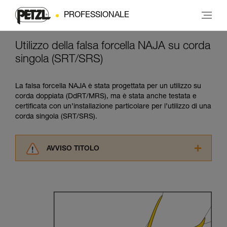
PROFESSIONALE
Utilizzo della falsa forcella NAJA su corda
singola (SRT/SRS)
La falsa forcella NAJA è stata progettata per un utilizzo su
corda doppiata (DdRT/MRS), ma è stata anche testata e
certificata con un’installazione particolare per l’utilizzo di una
corda singola (SRT/SRS).
AVVISO TITOLO
Leggere attentamente le istruzioni tecniche dei
prodotti utilizzati in questo consiglio prima di
consultarlo. Dovete aver compreso le
informazioni dell’istruzione tecnica per poter
capire queste ulteriori informazioni.
La padronanza di queste tecniche richiede una