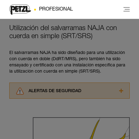
PROFESIONAL
Utilización del salvarramas NAJA con
cuerda en simple (SRT/SRS)
El salvarramas NAJA ha sido diseñado para una utilización
con cuerda en doble (DdRT/MRS), pero también ha sido
ensayado y certificado con una instalación específica para
la utilización con cuerda en simple (SRT/SRS).
ALERTAS DE SEGURIDAD
Lea atentamente las fichas técnicas de los
productos utilizados en este consejo antes de
consultarlo. Usted debe comprender la
información de la ficha técnica para poder
comprender este complemento informativo.
Dominar estas técnicas requiere una formación