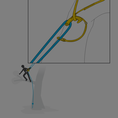
y un entrenamiento específico. Confirme a
través de un profesional su capacidad para
ejecutar estas técnicas, solo y con total
seguridad, antes de ejecutarlas de forma
autónoma.
Damos ejemplos de técnicas relacionadas con
su actividad. Pueden existir otras que no
describimos aquí.