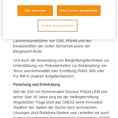
Polizeieinheiten. Nach der Auswahl und einer gründlichen
Ausbildung in Chamonix werden sie einer Einheit des
Alle ablehnen
Alle Cookies akzeptieren
CRS Alpen oder des CRS Pyrenäen zugeteilt. Während
ihrer Laufbahn kehren sie in regelmäßigen Abständen an
das CNEAS zurück, um ihre Kenntnisse zu aktualisieren
Cookie-Einstellungen
und sich neue Kompetenzen anzueignen.
Zudem befassen wir uns mit der Ausbildung der
Lawinenhundeführer von CRS, PGHM und den
Einsatzkräften der zivilen Sicherheit sowie der
Bergwacht-Ärzte.
Und auch die Anwendung von Bergrettungstechniken zur
Unterstützung von Polizeieinheiten zur Bekämpfung von
Terror und Kriminalität oder Ermittlung (RAID, BRI oder
PJ) fällt in unseren Aufgabenbereich.
Forschung und Entwicklung
Seit der Zeit von Kommandant Sauveur PIGUILLEM und
seiner über 40 Jahre lang bei der Helikopterrettung
eingesetzten Trage setzt das CNEAS seine innovative
Tradition fort. Neben der Suche nach technischen
Lösungen (Anti-Rotations-System usw.) arbeiten wir auch