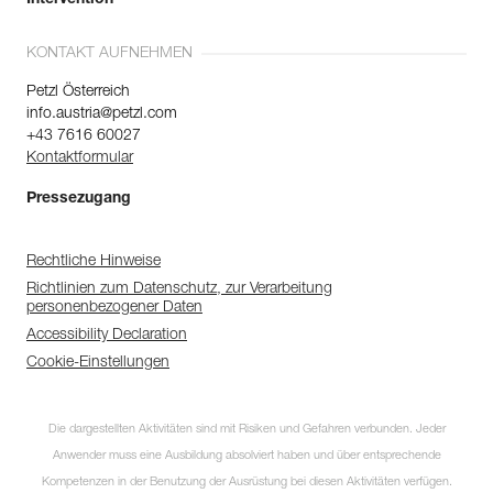
KONTAKT AUFNEHMEN
Petzl Österreich
info.austria@petzl.com
+43 7616 60027
Kontaktformular
Pressezugang
Rechtliche Hinweise
Richtlinien zum Datenschutz, zur Verarbeitung
personenbezogener Daten
Accessibility Declaration
Cookie-Einstellungen
Die dargestellten Aktivitäten sind mit Risiken und Gefahren verbunden. Jeder
Anwender muss eine Ausbildung absolviert haben und über entsprechende
Kompetenzen in der Benutzung der Ausrüstung bei diesen Aktivitäten verfügen.