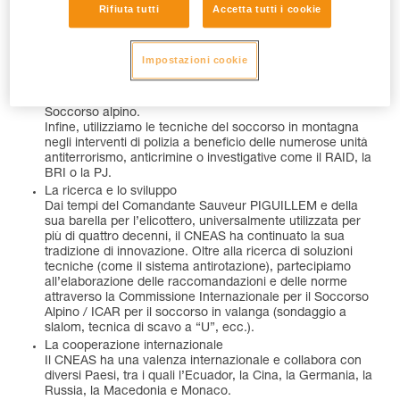
entreranno a far parte di un’unità della CRS Alpes o della
Rifiuta tutti
Accetta tutti i cookie
CRS Pyrénées. Torneranno al CNEAS nel corso della loro
carriera per aggiornare le loro conoscenze e acquisire
nuove competenze.
Impostazioni cookie
Ci occupiamo anche della formazione degli addestratori
dei cani da valanga delle CRS, del PGHM e dei militari
della sécurité civile, oltre che di quella dei medici del
Soccorso alpino.
Infine, utilizziamo le tecniche del soccorso in montagna
negli interventi di polizia a beneficio delle numerose unità
antiterrorismo, anticrimine o investigative come il RAID, la
BRI o la PJ.
La ricerca e lo sviluppo
Dai tempi del Comandante Sauveur PIGUILLEM e della
sua barella per l’elicottero, universalmente utilizzata per
più di quattro decenni, il CNEAS ha continuato la sua
tradizione di innovazione. Oltre alla ricerca di soluzioni
tecniche (come il sistema antirotazione), partecipiamo
all’elaborazione delle raccomandazioni e delle norme
attraverso la Commissione Internazionale per il Soccorso
Alpino / ICAR per il soccorso in valanga (sondaggio a
slalom, tecnica di scavo a “U”, ecc.).
La cooperazione internazionale
Il CNEAS ha una valenza internazionale e collabora con
diversi Paesi, tra i quali l’Ecuador, la Cina, la Germania, la
Russia, la Macedonia e Monaco.