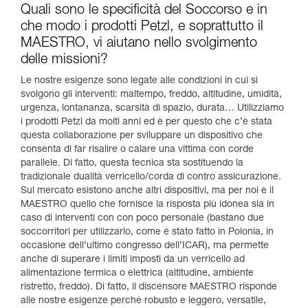
Quali sono le specificità del Soccorso e in
che modo i prodotti Petzl, e soprattutto il
MAESTRO, vi aiutano nello svolgimento
delle missioni?
Le nostre esigenze sono legate alle condizioni in cui si
svolgono gli interventi: maltempo, freddo, altitudine, umidità,
urgenza, lontananza, scarsità di spazio, durata… Utilizziamo
i prodotti Petzl da molti anni ed è per questo che c’è stata
questa collaborazione per sviluppare un dispositivo che
consenta di far risalire o calare una vittima con corde
parallele. Di fatto, questa tecnica sta sostituendo la
tradizionale dualità verricello/corda di contro assicurazione.
Sul mercato esistono anche altri dispositivi, ma per noi è il
MAESTRO quello che fornisce la risposta più idonea sia in
caso di interventi con con poco personale (bastano due
soccorritori per utilizzarlo, come è stato fatto in Polonia, in
occasione dell’ultimo congresso dell’ICAR), ma permette
anche di superare i limiti imposti da un verricello ad
alimentazione termica o elettrica (altitudine, ambiente
ristretto, freddo). Di fatto, il discensore MAESTRO risponde
alle nostre esigenze perché robusto e leggero, versatile,