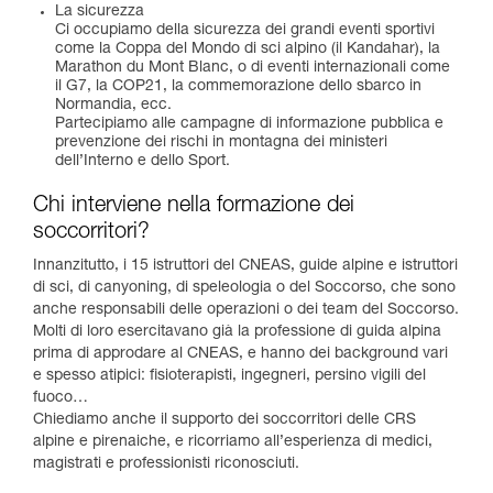
La sicurezza
Ci occupiamo della sicurezza dei grandi eventi sportivi
come la Coppa del Mondo di sci alpino (il Kandahar), la
Marathon du Mont Blanc, o di eventi internazionali come
il G7, la COP21, la commemorazione dello sbarco in
Normandia, ecc.
Partecipiamo alle campagne di informazione pubblica e
prevenzione dei rischi in montagna dei ministeri
dell’Interno e dello Sport.
Chi interviene nella formazione dei
soccorritori?
Innanzitutto, i 15 istruttori del CNEAS, guide alpine e istruttori
di sci, di canyoning, di speleologia o del Soccorso, che sono
anche responsabili delle operazioni o dei team del Soccorso.
Molti di loro esercitavano già la professione di guida alpina
prima di approdare al CNEAS, e hanno dei background vari
e spesso atipici: fisioterapisti, ingegneri, persino vigili del
fuoco…
Chiediamo anche il supporto dei soccorritori delle CRS
alpine e pirenaiche, e ricorriamo all’esperienza di medici,
magistrati e professionisti riconosciuti.