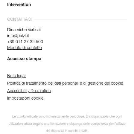
Intervention
CONTATTACI
Dinamiche Verticali
info@petzl.it
+39 011 27 32 500
Modulo di contatto
Accesso stampa
Note legali
Politica di trattamento dei dati personali e di gestione dei cookie
Accessibility Declaration
Impostazioni cookie
Le attività indicate sono intrinsecamente pericolose. È indispensabile che ogni
utilizzatore abbia seguito una formazione e disponga delle competenze per l’utilizzo
dei dispositivi in queste attività.