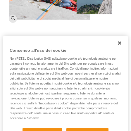
Cos’è il CNEAS delle CRS?
Consenso all'uso dei cookie
È il Centre National d’Entraînement au Ski et à l’Alpinisme
delle Compagnies Républicaine de Sécurité. Nato il 3
Noi (PETZL Distribution SAS) utilizziamo cookie e/o tecnologie analoghe per
garantire il corretto funzionamento del Sito web, per personalizzare i nostri
gennaio 1955, è il decano delle scuole del Soccorso alpino e
contenuti e annunci e analizzare il traffico. Condividiamo, inoltre, informazioni
il capogruppo della specialità alpina delle CRS.
sulla navigazione dell’utente sul Sito web con i nostri partner di servizi di analisi
dei dati, pubblicitari e di social media al fine di personalizzare le nostre
Quali sono le missioni del CNEAS delle
pubblicità. Se l’utente accetta, i nostri cookie e/o tecnologie analoghe saranno
CRS?
attivi solo sul Sito web e non seguiranno l’utente su altri siti. I cookie e/o
tecnologie analoghe dei nostri partner seguiranno l’utente durante la
Le sue missioni sono molteplici e ruotano attorno a quattro
navigazione. L’utente può revocare il proprio consenso in qualsiasi momento
facendo clic sul link “Impostazioni cookie”, disponibile nella parte inferiore del
assi principali:
Sito web. Il rifiuto di tutti o parte di tali cookie potrebbe compromettere
La formazione: ci occupiamo del reclutamento dei tecnici
l’esperienza dell’utente, ma in nessun caso tale rifiuto impedirà all’utente di
per la specialità alpina delle CRS. I candidati provengono
accedere al Sito web.
da tutta la Francia e da tutti i servizi di polizia. Dopo una
selezione e un rigoroso addestramento a Chamonix,