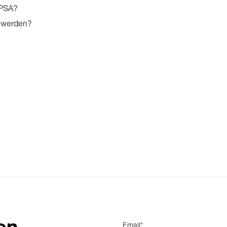
 PSA?
 werden?
Email*