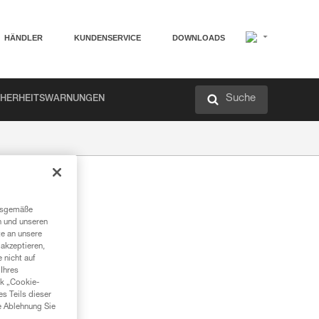
HÄNDLER
KUNDENSERVICE
DOWNLOADS
Suche
CHERHEITSWARNUNGEN
n?
ngsgemäße
n und unseren
te an unsere
akzeptieren,
 nicht auf
Ihres
und Chemikalien
nk „Cookie-
es Teils dieser
e Ablehnung Sie