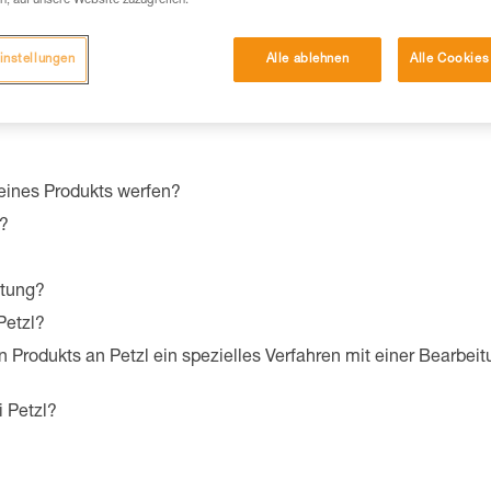
n, auf unsere Website zuzugreifen.
instellungen
Alle ablehnen
Alle Cookies
ualitäten und -eigenschaften Ihres Produkts zu finden?
eines Produkts werfen?
n?
stung?
Petzl?
n Produkts an Petzl ein spezielles Verfahren mit einer Bearb
i Petzl?