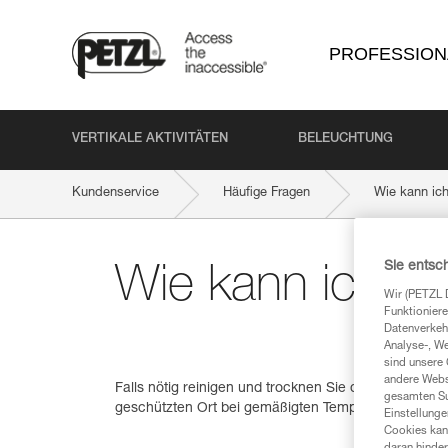
PROFESSION
VERTIKALE AKTIVITÄTEN
BELEUCHTUNG
Kundenservice
Häufige Fragen
Wie kann ic
Sie entsc
Wie kann ich m
Wir (PETZL 
Funktioniere
Datenverkehr
Analyse-, W
sind unsere 
andere Webs
Falls nötig reinigen und trocknen Sie die Ausrüstu
gesamten Sur
geschützten Ort bei gemäßigten Temperaturen auf.
Einstellunge
Cookies kann