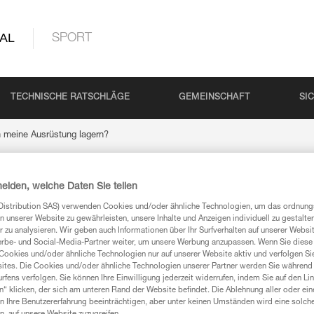
AL
SPORT
TECHNISCHE RATSCHLÄGE
GEMEINSCHAFT
SI
h meine Ausrüstung lagern?
heiden, welche Daten Sie teilen
eine Ausrüstung lager
Distribution SAS) verwenden Cookies und/oder ähnliche Technologien, um das ordnu
n unserer Website zu gewährleisten, unsere Inhalte und Anzeigen individuell zu gestalte
 zu analysieren. Wir geben auch Informationen über Ihr Surfverhalten auf unserer Websi
erbe- und Social-Media-Partner weiter, um unsere Werbung anzupassen. Wenn Sie diese 
Cookies und/oder ähnliche Technologien nur auf unserer Website aktiv und verfolgen Sie
ites. Die Cookies und/oder ähnliche Technologien unserer Partner werden Sie während 
ng. Bewahren Sie die Ausrüstung an einem trockenen, vor UV-Strahlen 
fens verfolgen. Sie können Ihre Einwilligung jederzeit widerrufen, indem Sie auf den Li
n“ klicken, der sich am unteren Rand der Website befindet. Die Ablehnung aller oder ein
 Ihre Benutzererfahrung beeinträchtigen, aber unter keinen Umständen wird eine solch