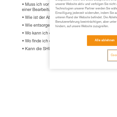
unserer Website aktiv und verfolgen Sie nicht
Muss ich vor Rücksendung eines fehlerhaften Prod
Technologien unserer Partner werden Sie währ
einer Bearbeitungsnummer und einem Rücksended
Einwilligung jederzeit widerrufen, indem Sie a
Wie ist der Ablauf des Garantieverfahrens bei Pet
unteren Rand der Website befindet. Die Ablehn
Benutzererfahrung beeinträchtigen, aber unte
Wie entsorge ich meine Ausrüstung?
hindern, auf unsere Website zuzugreifen.
Wo kann ich ein Petzl Produkt kaufen?
Alle ablehnen
Wo finde ich das Herstellungsdatum meiner PSA
Kann die SHUNT zum Selbstsichern benutzt wer
Cook