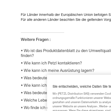
Für Länder innerhalb der Europäischen Union befolgen S
Für alle anderen Länder beachten Sie die geltenden Vorg
Weitere Fragen :
Wo ist das Produktdatenblatt zu den Umweltquali
finden?
Wie kann ich Petzl kontaktieren?
Wie kann ich meine Ausrüstung lagern?
Was bedeutet WLL?
Wie kann ich meine Petzl Ausrüstung warten?
Sie entscheiden, welche Daten Sie te
Was bedeutet PSA?
Wir (PETZL Distribution SAS) verwenden Cook
ordnungsgemäße Funktionieren unserer Website
Welche Lebensdauer hat meine Petzl Ausrüstun
gestalten und unseren Datenverkehr zu analysi
unserer Website an unsere Analyse-, Werbe- 
Wo finde ich das weltweite Händlernetz von Petz
anzupassen. Wenn Sie diese akzeptieren, sind