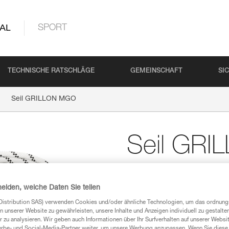
AL
SPORT
TECHNISCHE RATSCHLÄGE
GEMEINSCHAFT
SI
Seil GRILLON MGO
Seil GR
Ersatzseil für GRILLO
heiden, welche Daten Sie teilen
Ersatzseil für die GRILLON MGO
Distribution SAS) verwenden Cookies und/oder ähnliche Technologien, um das ordnu
n unserer Website zu gewährleisten, unsere Inhalte und Anzeigen individuell zu gestalte
Einen Händler finden
 zu analysieren. Wir geben auch Informationen über Ihr Surfverhalten auf unserer Websi
erbe- und Social-Media-Partner weiter, um unsere Werbung anzupassen. Wenn Sie diese 