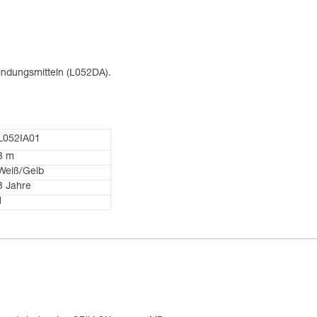
bindungsmitteln (L052DA).
L052IA01
3 m
Weiß/Gelb
3 Jahre
1