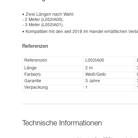
Zwei Längen nach Wahl:
- 2 Meter (L052IA00).
- 3 Meter (L052IA01).
Kompatibel mit den seit 2018 im Handel erhältlichen Ver
Referenzen
Referenzen
L052IA00
Länge
2 m
Farbe(n)
Weiß/Gelb
Garantie
3 Jahre
Verpackung
1
Technische Informationen