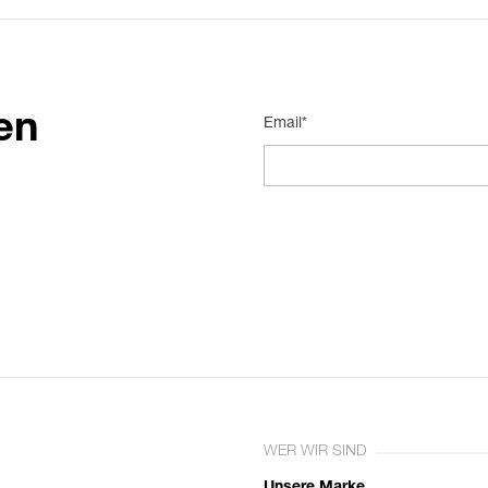
en
Email*
WER WIR SIND