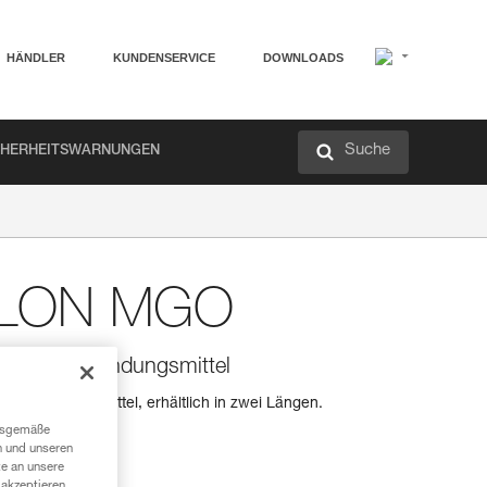
HÄNDLER
KUNDENSERVICE
DOWNLOADS
Suche
CHERHEITSWARNUNGEN
ILLON MGO
N MGO-Verbindungsmittel
-Verbindungsmittel, erhältlich in zwei Längen.
ngsgemäße
n und unseren
te an unsere
akzeptieren,