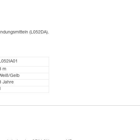
bindungsmitteln (L052DA).
L052IA01
3 m
Weiß/Gelb
3 Jahre
1