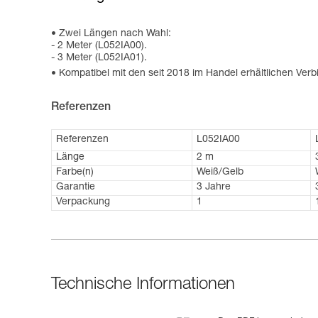
Zwei Längen nach Wahl:
- 2 Meter (L052IA00).
- 3 Meter (L052IA01).
Kompatibel mit den seit 2018 im Handel erhältlichen Ver
Referenzen
Referenzen
L052IA00
Länge
2 m
Farbe(n)
Weiß/Gelb
Garantie
3 Jahre
Verpackung
1
Technische Informationen