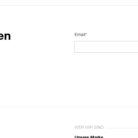
en
Email*
WER WIR SIND