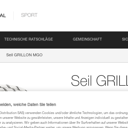
AL
SPORT
TECHNISCHE RATSCHLÄGE
GEMEINSCHAFT
SI
Seil GRILLON MGO
Seil GR
Ersatzseil für GRILLO
heiden, welche Daten Sie teilen
Ersatzseil für die GRILLON MGO
Distribution SAS) verwenden Cookies und/oder ähnliche Technologien, um das ordnu
n unserer Website zu gewährleisten, unsere Inhalte und Anzeigen individuell zu gestalte
Einen Händler finden
 zu analysieren. Wir geben auch Informationen über Ihr Surfverhalten auf unserer Websi
erbe- und Social-Media-Partner weiter, um unsere Werbung anzupassen. Wenn Sie diese 