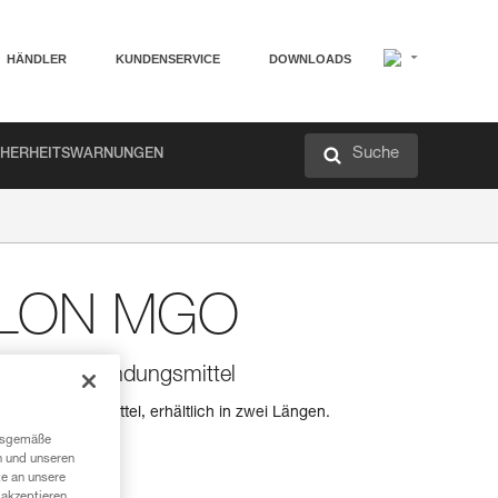
HÄNDLER
KUNDENSERVICE
DOWNLOADS
Suche
CHERHEITSWARNUNGEN
ILLON MGO
N MGO-Verbindungsmittel
-Verbindungsmittel, erhältlich in zwei Längen.
ngsgemäße
n und unseren
te an unsere
akzeptieren,