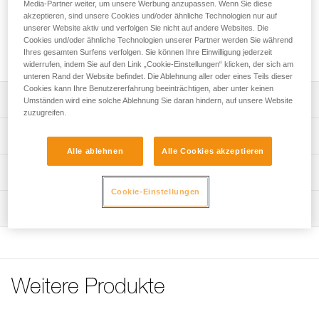
Positionierungsbügel, im 2er-Pack.
Media-Partner weiter, um unsere Werbung anzupassen. Wenn Sie diese
akzeptieren, sind unsere Cookies und/oder ähnliche Technologien nur auf
unserer Website aktiv und verfolgen Sie nicht auf andere Websites. Die
Cookies und/oder ähnliche Technologien unserer Partner werden Sie während
Fordern dieses Teil bei Kundenservice
Ihres gesamten Surfens verfolgen. Sie können Ihre Einwilligung jederzeit
widerrufen, indem Sie auf den Link „Cookie-Einstellungen“ klicken, der sich am
unteren Rand der Website befindet. Die Ablehnung aller oder eines Teils dieser
Cookies kann Ihre Benutzererfahrung beeinträchtigen, aber unter keinen
Leistungsverzeichnis
Umständen wird eine solche Ablehnung Sie daran hindern, auf unsere Website
zuzugreifen.
Ersatzschrauben kompatibel mit dem CAPTIV ADJUST-
Technische Spezifikationen
Positionierungsbügel (M095AA00).
Alle ablehnen
Alle Cookies akzeptieren
Zugrundeliegende Spezifikationen
Technische Informationen
Cookie-Einstellungen
Referenz : M095BA00
Häufige Fragen
Wartung
Garantie : 3 Jahre
Häufige Fragen
Verpackung : 1
See all technical content
Weitere Produkte