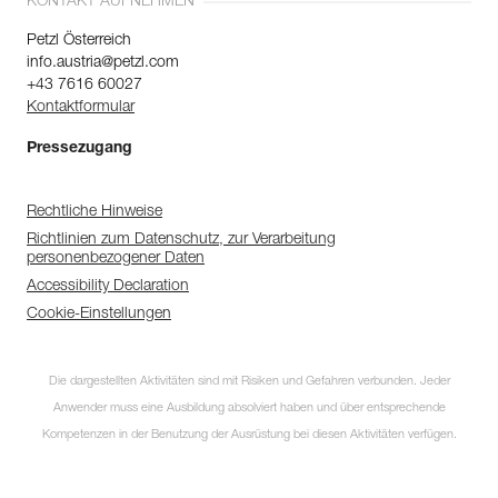
KONTAKT AUFNEHMEN
Petzl Österreich
info.austria@petzl.com
+43 7616 60027
Kontaktformular
Pressezugang
Rechtliche Hinweise
Richtlinien zum Datenschutz, zur Verarbeitung
personenbezogener Daten
Accessibility Declaration
Cookie-Einstellungen
Die dargestellten Aktivitäten sind mit Risiken und Gefahren verbunden. Jeder
Anwender muss eine Ausbildung absolviert haben und über entsprechende
Kompetenzen in der Benutzung der Ausrüstung bei diesen Aktivitäten verfügen.