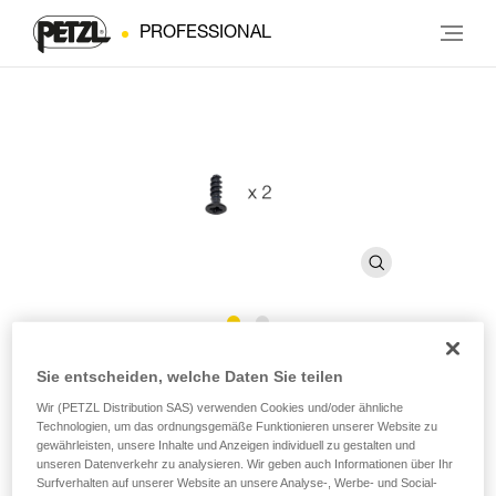
PROFESSIONAL
Schrauben CAPTIV ADJUST
Sie entscheiden, welche Daten Sie teilen
Wir (PETZL Distribution SAS) verwenden Cookies und/oder ähnliche
Technologien, um das ordnungsgemäße Funktionieren unserer Website zu
Ersatzschrauben für CAPTIV ADJUST (2er-Pack)
gewährleisten, unsere Inhalte und Anzeigen individuell zu gestalten und
unseren Datenverkehr zu analysieren. Wir geben auch Informationen über Ihr
Ersatzschrauben für den CAPTIV ADJUST-
Surfverhalten auf unserer Website an unsere Analyse-, Werbe- und Social-