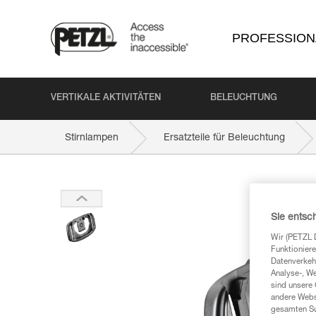
PROFESSION
VERTIKALE AKTIVITÄTEN
BELEUCHTUNG
Stirnlampen
Ersatzteile für Beleuchtung
Sie entsc
Wir (PETZL 
Funktioniere
Datenverkehr
Analyse-, W
sind unsere 
andere Webs
gesamten Sur