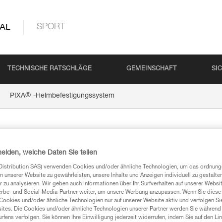
AL
SPORT
TECHNISCHE RATSCHLÄGE
GEMEINSCHAFT
SI
®
PIXA
-Helmbefestigungssystem
®
PIXA
-
heiden, welche Daten Sie teilen
Helmbefe
Distribution SAS) verwenden Cookies und/oder ähnliche Technologien, um das ordnu
n unserer Website zu gewährleisten, unsere Inhalte und Anzeigen individuell zu gestalte
 zu analysieren. Wir geben auch Informationen über Ihr Surfverhalten auf unserer Websi
erbe- und Social-Media-Partner weiter, um unsere Werbung anzupassen. Wenn Sie diese 
Helmbefestigungssyste
Cookies und/oder ähnliche Technologien nur auf unserer Website aktiv und verfolgen Sie
PIXA-Reihe
ites. Die Cookies und/oder ähnliche Technologien unserer Partner werden Sie während 
fens verfolgen. Sie können Ihre Einwilligung jederzeit widerrufen, indem Sie auf den Li