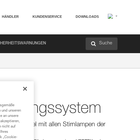
HÄNDLER
KUNDENSERVICE
DOWNLOADS
Suche
CHERHEITSWARNUNGEN
stigungssystem
ngsgemäße
n und unseren
te an unsere
akzeptieren,
m kompatibel mit allen Stirnlampen der
 nicht auf
Ihres
nk „Cookie-