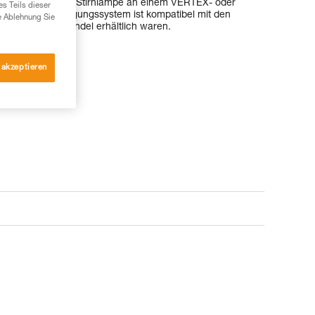
as Anbringen einer Stirnlampe an einem VERTEX- oder
es Teils dieser
XA-Helmbefestigungssystem ist kompatibel mit den
e Ablehnung Sie
e vor 2025 im Handel erhältlich waren.
 akzeptieren