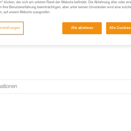
Die Trägerplatte ermöglicht d
n“ klicken, der sich am unteren Rand der Website befindet. Die Ablehnung aller oder ein
STRATO-Helm von Petzl. Das PI
 Ihre Benutzererfahrung beeinträchtigen, aber unter keinen Umständen wird eine solch
Stirnlampen der PIXA-Reihe, di
n, auf unsere Website zuzugreifen.
Einen Händler finden
instellungen
Alle ablehnen
Alle Cookies
mationen