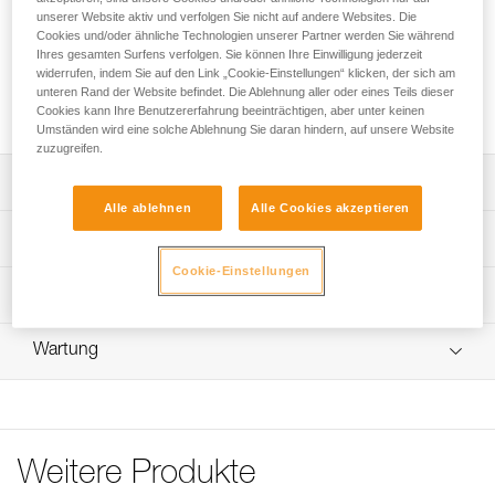
unserer Website aktiv und verfolgen Sie nicht auf andere Websites. Die
Cookies und/oder ähnliche Technologien unserer Partner werden Sie während
Die Trägerplatte ermöglicht das Anbringen einer Stirnlampe
Ihres gesamten Surfens verfolgen. Sie können Ihre Einwilligung jederzeit
an einem VERTEX- oder STRATO-Helm von Petzl. Das PIXA-
widerrufen, indem Sie auf den Link „Cookie-Einstellungen“ klicken, der sich am
Helmbefestigungssystem ist kompatibel mit den Stirnlampen
unteren Rand der Website befindet. Die Ablehnung aller oder eines Teils dieser
der PIXA-Reihe, die vor 2025 im Handel erhältlich waren.
Cookies kann Ihre Benutzererfahrung beeinträchtigen, aber unter keinen
Umständen wird eine solche Ablehnung Sie daran hindern, auf unsere Website
zuzugreifen.
Leistungsverzeichnis
Alle ablehnen
Alle Cookies akzeptieren
Zum mühelosen Befestigen einer PIXA-Stirnlampe an
Technische Spezifikationen
einem VERTEX- oder STRATO-Helm von Petzl:
Cookie-Einstellungen
Kompatibel mit folgenden Stirnlampen:
Zugrundeliegende Spezifikationen
Technische Informationen
- PIXA 1 (E78AHB 2, E78AHB 2UL).
- PIXA 2 (E78BHB 2, E78BHB 2UL).
Referenz : E78901
Häufige Fragen
- PIXA 3 (E78CHB 2, E78CHB 2UL).
Wartung
Garantie : 3
Häufige Fragen
- PIXA 3R (E78CHR 2, E78CHR 2UK).
Verpackung : 1
- PIXA Z1 (E78DHB 2).
See all technical content
Weitere Produkte