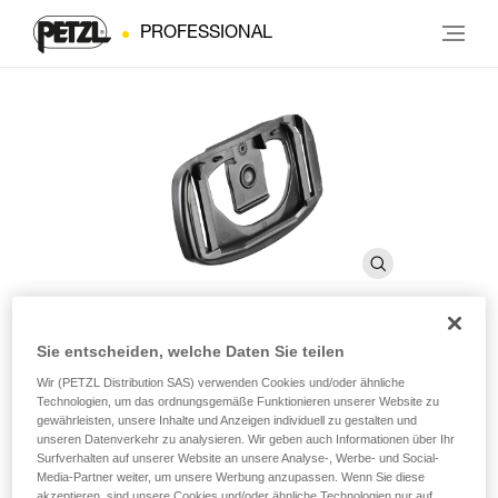
PROFESSIONAL
Sie entscheiden, welche Daten Sie teilen
®
PIXA
-
Wir (PETZL Distribution SAS) verwenden Cookies und/oder ähnliche
Technologien, um das ordnungsgemäße Funktionieren unserer Website zu
Helmbefestigungssystem
gewährleisten, unsere Inhalte und Anzeigen individuell zu gestalten und
unseren Datenverkehr zu analysieren. Wir geben auch Informationen über Ihr
Surfverhalten auf unserer Website an unsere Analyse-, Werbe- und Social-
Helmbefestigungssystem kompatibel mit allen
Media-Partner weiter, um unsere Werbung anzupassen. Wenn Sie diese
Stirnlampen der PIXA-Reihe
akzeptieren, sind unsere Cookies und/oder ähnliche Technologien nur auf