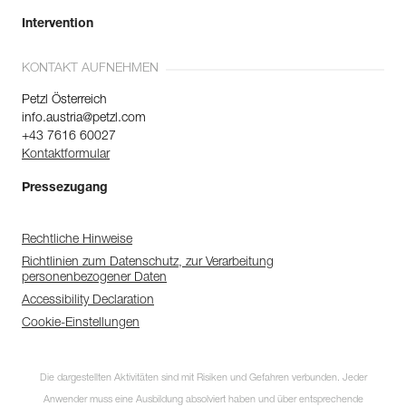
Intervention
KONTAKT AUFNEHMEN
Petzl Österreich
info.austria@petzl.com
+43 7616 60027
Kontaktformular
Pressezugang
Rechtliche Hinweise
Richtlinien zum Datenschutz, zur Verarbeitung
personenbezogener Daten
Accessibility Declaration
Cookie-Einstellungen
Die dargestellten Aktivitäten sind mit Risiken und Gefahren verbunden. Jeder
Anwender muss eine Ausbildung absolviert haben und über entsprechende