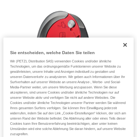
einem Profi, ob Sie in der Lage sind, den
Vorgang alleine sicher zu wiederholen, bevor
Sie ihn eigenständig durchführen.
Wir geben Beispiele für die mit Ihrer Aktivität
verbundenen Techniken. Möglicherweise gibt es
noch andere Techniken, die hier nicht
beschrieben werden.
Sie entscheiden, welche Daten Sie teilen
Wir (PETZL Distribution SAS) verwenden Cookies und/oder ähnliche
Technologien, um das ordnungsgemäße Funktionieren unserer Website zu
gewährleisten, unsere Inhalte und Anzeigen individuell zu gestalten und
unseren Datenverkehr zu analysieren. Wir geben auch Informationen über Ihr
Surfverhalten auf unserer Website an unsere Analyse-, Werbe- und Social-
Media-Partner weiter, um unsere Werbung anzupassen. Wenn Sie diese
akzeptieren, sind unsere Cookies und/oder ähnliche Technologien nur auf
unserer Website aktiv und verfolgen Sie nicht auf andere Websites. Die
Cookies und/oder ähnliche Technologien unserer Partner werden Sie während
Ihres gesamten Surfens verfolgen. Sie können Ihre Einwilligung jederzeit
widerrufen, indem Sie auf den Link „Cookie-Einstellungen“ klicken, der sich am
unteren Rand der Website befindet. Die Ablehnung aller oder eines Teils dieser
Cookies kann Ihre Benutzererfahrung beeinträchtigen, aber unter keinen
Umständen wird eine solche Ablehnung Sie daran hindern, auf unsere Website
zuzugreifen.