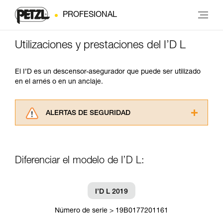
PROFESIONAL
Utilizaciones y prestaciones del I’D L
El I’D es un descensor-asegurador que puede ser utilizado
en el arnés o en un anclaje.
ALERTAS DE SEGURIDAD
Lea atentamente las fichas técnicas de los
productos utilizados en este consejo antes de
consultarlo. Usted debe comprender la
Diferenciar el modelo de I’D L:
información de la ficha técnica para poder
comprender este complemento informativo.
Dominar estas técnicas requiere una formación
y un entrenamiento específico. Confirme a
I’D L 2019
través de un profesional su capacidad para
ejecutar estas técnicas, solo y con total
Número de serie > 19B0177201161
seguridad, antes de ejecutarlas de forma