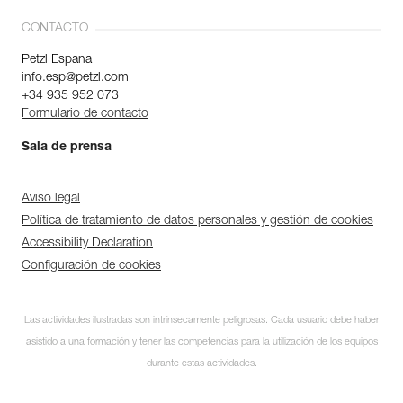
CONTACTO
Petzl Espana
info.esp@petzl.com
+34 935 952 073
Formulario de contacto
Sala de prensa
Aviso legal
Política de tratamiento de datos personales y gestión de cookies
Accessibility Declaration
Configuración de cookies
Las actividades ilustradas son intrínsecamente peligrosas. Cada usuario debe haber
asistido a una formación y tener las competencias para la utilización de los equipos
durante estas actividades.