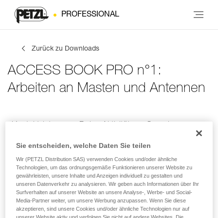
PROFESSIONAL
Zurück zu Downloads
ACCESS BOOK PRO n°1:
Arbeiten an Masten und Antennen
Kontaktdaten
Deine Aktivitäten
Sprache
Sie entscheiden, welche Daten Sie teilen
Wir (PETZL Distribution SAS) verwenden Cookies und/oder ähnliche
Kontaktdaten
Technologien, um das ordnungsgemäße Funktionieren unserer Website zu
gewährleisten, unsere Inhalte und Anzeigen individuell zu gestalten und
unseren Datenverkehr zu analysieren. Wir geben auch Informationen über Ihr
Gebe deine Daten ein
Surfverhalten auf unserer Website an unsere Analyse-, Werbe- und Social-
Media-Partner weiter, um unsere Werbung anzupassen. Wenn Sie diese
akzeptieren, sind unsere Cookies und/oder ähnliche Technologien nur auf
VORNAME
*
unserer Website aktiv und verfolgen Sie nicht auf andere Websites. Die