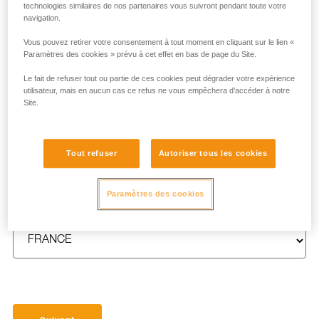
technologies similaires de nos partenaires vous suivront pendant toute votre
navigation.
Vous pouvez retirer votre consentement à tout moment en cliquant sur le lien «
Paramètres des cookies » prévu à cet effet en bas de page du Site.
NOM
*
Le fait de refuser tout ou partie de ces cookies peut dégrader votre expérience
utilisateur, mais en aucun cas ce refus ne vous empêchera d’accéder à notre
Site.
E-MAIL
*
Tout refuser
Autoriser tous les cookies
Paramètres des cookies
PAYS
*