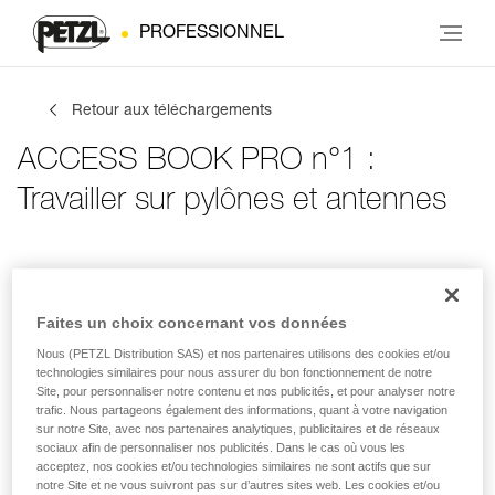
PROFESSIONNEL
Retour aux téléchargements
ACCESS BOOK PRO n°1 :
Travailler sur pylônes et antennes
Infos de contact
Tes activités
Langue
Faites un choix concernant vos données
Nous (PETZL Distribution SAS) et nos partenaires utilisons des cookies et/ou
Infos de contact
technologies similaires pour nous assurer du bon fonctionnement de notre
Site, pour personnaliser notre contenu et nos publicités, et pour analyser notre
trafic. Nous partageons également des informations, quant à votre navigation
Inscris tes coordonnées
sur notre Site, avec nos partenaires analytiques, publicitaires et de réseaux
sociaux afin de personnaliser nos publicités. Dans le cas où vous les
acceptez, nos cookies et/ou technologies similaires ne sont actifs que sur
PRÉNOM
*
notre Site et ne vous suivront pas sur d’autres sites web. Les cookies et/ou