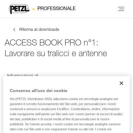
PROFESSIONALE
Ritorna ai downloads
ACCESS BOOK PRO n°1:
Lavorare su tralicci e antenne
Informazioni di
Le tue attività
Lingua
contatto
Consenso all'uso dei cookie
Noi (PETZL Distribution SAS) utilizziamo cookie e/o tecnologie analoghe per
garantire il corretto funzionamento del Sito web, per personalizzare i nostri
Informazioni di contatto
contenuti e annunci e analizzare il traffico. Condividiamo, inoltre, informazioni
sulla navigazione dell’utente sul Sito web con i nostri partner di servizi di analisi
dei dati, pubblicitari e di social media al fine di personalizzare le nostre
Inserisci i tuoi dati di contatto
pubblicità. Se l’utente accetta, i nostri cookie e/o tecnologie analoghe saranno
attivi solo sul Sito web e non seguiranno l’utente su altri siti. I cookie e/o