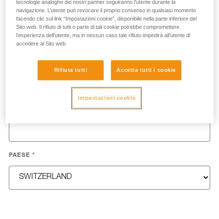
tecnologie analoghe dei nostri partner seguiranno l’utente durante la
NOME
*
navigazione. L’utente può revocare il proprio consenso in qualsiasi momento
facendo clic sul link “Impostazioni cookie”, disponibile nella parte inferiore del
Sito web. Il rifiuto di tutti o parte di tali cookie potrebbe compromettere
l’esperienza dell’utente, ma in nessun caso tale rifiuto impedirà all’utente di
accedere al Sito web.
COGNOME
*
Rifiuta tutti
Accetta tutti i cookie
Impostazioni cookie
EMAIL
*
PAESE
*