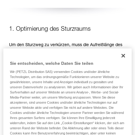
1. Optimierung des Sturzraums
Um den Sturzweg zu verkürzen, muss die Aufreißlänge des
Falldämpfers reduziert werden. Diese Aufreißlänge ist von
der aufzunehmenden Energie, d. h. von der Sturzhöhe
Sie entscheiden, welche Daten Sie teilen
abhängig. Es gibt zwei Möglichkeiten, um die Sturzhöhe zu
reduzieren: Arbeitspositionen unterhalb des
Wir (PETZL Distribution SAS) verwenden Cookies und/oder ähnliche
Anschlagpunktes bevorzugen und die Länge des
Technologien, um das ordnungsgemäße Funktionieren unserer Website zu
Verbindungsmittels reduzieren.
gewährleisten, unsere Inhalte und Anzeigen individuell zu gestalten und
unseren Datenverkehr zu analysieren. Wir geben auch Informationen über Ihr
Surfverhalten auf unserer Website an unsere Analyse-, Werbe- und Social-
ARBEITSPOSITIONEN UNTERHALB DES
Media-Partner weiter, um unsere Werbung anzupassen. Wenn Sie diese
ANSCHLAGPUNKTES BEVORZUGEN
akzeptieren, sind unsere Cookies und/oder ähnliche Technologien nur auf
unserer Website aktiv und verfolgen Sie nicht auf andere Websites. Die
Cookies und/oder ähnliche Technologien unserer Partner werden Sie während
Ihres gesamten Surfens verfolgen. Sie können Ihre Einwilligung jederzeit
widerrufen, indem Sie auf den Link „Cookie-Einstellungen“ klicken, der sich am
unteren Rand der Website befindet. Die Ablehnung aller oder eines Teils dieser
Cookies kann Ihre Benutzererfahrung beeinträchtigen, aber unter keinen