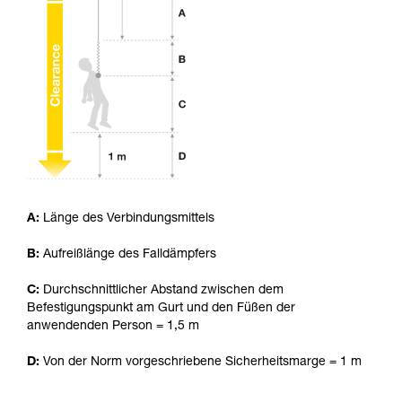
Die Beherrschung dieser Techniken setzt eine
entsprechende Ausbildung und ein spezielles
Training voraus. Prüfen Sie zusammen mit
einem Profi, ob Sie in der Lage sind, den
Vorgang alleine sicher zu wiederholen, bevor
Sie ihn eigenständig durchführen.
Wir geben Beispiele für die mit Ihrer Aktivität
verbundenen Techniken. Möglicherweise gibt es
noch andere Techniken, die hier nicht
beschrieben werden.
A:
Länge des Verbindungsmittels
B:
Aufreißlänge des Falldämpfers
C:
Durchschnittlicher Abstand zwischen dem
Befestigungspunkt am Gurt und den Füßen der
anwendenden Person = 1,5 m
D:
Von der Norm vorgeschriebene Sicherheitsmarge = 1 m