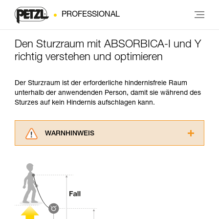
PROFESSIONAL
Den Sturzraum mit ABSORBICA-I und Y
richtig verstehen und optimieren
Der Sturzraum ist der erforderliche hindernisfreie Raum
unterhalb der anwendenden Person, damit sie während des
Sturzes auf kein Hindernis aufschlagen kann.
WARNHINWEIS
Lesen Sie die Gebrauchsanweisungen der
Produkte, um die es in diesem Tech Tipp geht,
aufmerksam durch, bevor Sie diesen zu Rate
ziehen. Um diese Zusatzinformationen
verstehen zu können, müssen Sie zuerst die in
der Gebrauchsanweisung enthaltenen
Informationen richtig verstanden haben.