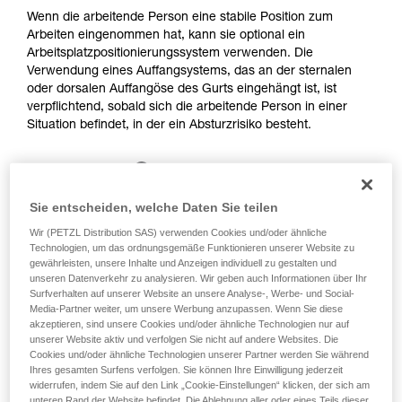
Training voraus. Prüfen Sie zusammen mit
Wenn die arbeitende Person eine stabile Position zum
einem Profi, ob Sie in der Lage sind, den
Arbeiten eingenommen hat, kann sie optional ein
Vorgang alleine sicher zu wiederholen, bevor
Arbeitsplatzpositionierungssystem verwenden. Die
Sie ihn eigenständig durchführen.
Verwendung eines Auffangsystems, das an der sternalen
Wir geben Beispiele für die mit Ihrer Aktivität
oder dorsalen Auffangöse des Gurts eingehängt ist, ist
verbundenen Techniken. Möglicherweise gibt es
verpflichtend, sobald sich die arbeitende Person in einer
noch andere Techniken, die hier nicht
Situation befindet, in der ein Absturzrisiko besteht.
beschrieben werden.
Sie entscheiden, welche Daten Sie teilen
Wir (PETZL Distribution SAS) verwenden Cookies und/oder ähnliche
Technologien, um das ordnungsgemäße Funktionieren unserer Website zu
gewährleisten, unsere Inhalte und Anzeigen individuell zu gestalten und
unseren Datenverkehr zu analysieren. Wir geben auch Informationen über Ihr
Surfverhalten auf unserer Website an unsere Analyse-, Werbe- und Social-
Media-Partner weiter, um unsere Werbung anzupassen. Wenn Sie diese
akzeptieren, sind unsere Cookies und/oder ähnliche Technologien nur auf
unserer Website aktiv und verfolgen Sie nicht auf andere Websites. Die
Cookies und/oder ähnliche Technologien unserer Partner werden Sie während
Ihres gesamten Surfens verfolgen. Sie können Ihre Einwilligung jederzeit
widerrufen, indem Sie auf den Link „Cookie-Einstellungen“ klicken, der sich am
unteren Rand der Website befindet. Die Ablehnung aller oder eines Teils dieser