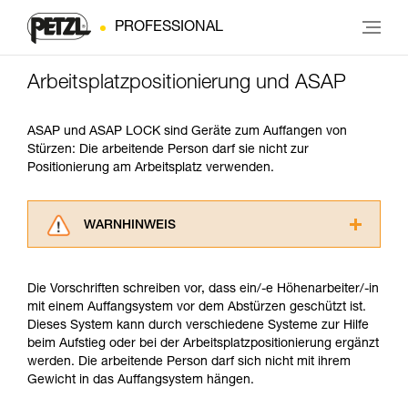
PROFESSIONAL
Arbeitsplatzpositionierung und ASAP
ASAP und ASAP LOCK sind Geräte zum Auffangen von
Stürzen: Die arbeitende Person darf sie nicht zur
Positionierung am Arbeitsplatz verwenden.
WARNHINWEIS
Lesen Sie die Gebrauchsanweisungen der
Produkte, um die es in diesem Tech Tipp geht,
Die Vorschriften schreiben vor, dass ein/-e Höhenarbeiter/-in
aufmerksam durch, bevor Sie diesen zu Rate
mit einem Auffangsystem vor dem Abstürzen geschützt ist.
ziehen. Um diese Zusatzinformationen
Dieses System kann durch verschiedene Systeme zur Hilfe
verstehen zu können, müssen Sie zuerst die in
beim Aufstieg oder bei der Arbeitsplatzpositionierung ergänzt
der Gebrauchsanweisung enthaltenen
werden. Die arbeitende Person darf sich nicht mit ihrem
Informationen richtig verstanden haben.
Gewicht in das Auffangsystem hängen.
Die Beherrschung dieser Techniken setzt eine
entsprechende Ausbildung und ein spezielles