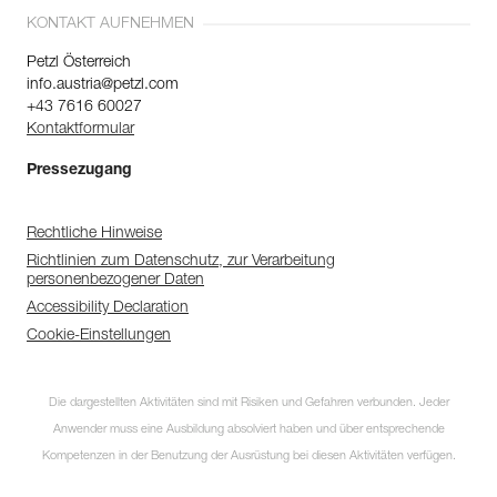
KONTAKT AUFNEHMEN
Petzl Österreich
info.austria@petzl.com
+43 7616 60027
Kontaktformular
Pressezugang
Rechtliche Hinweise
Richtlinien zum Datenschutz, zur Verarbeitung
personenbezogener Daten
Accessibility Declaration
Cookie-Einstellungen
Die dargestellten Aktivitäten sind mit Risiken und Gefahren verbunden. Jeder
Anwender muss eine Ausbildung absolviert haben und über entsprechende
Kompetenzen in der Benutzung der Ausrüstung bei diesen Aktivitäten verfügen.