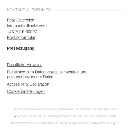
KONTAKT AUFNEHMEN
Petzl Österreich
info.austria@petzl.com
+43 7616 60027
Kontaktformular
Pressezugang
Rechtliche Hinweise
Richtlinien zum Datenschutz, zur Verarbeitung
personenbezogener Daten
Accessibility Declaration
Cookie-Einstellungen
Die dargestellten Aktivitäten sind mit Risiken und Gefahren verbunden. Jeder
Anwender muss eine Ausbildung absolviert haben und über entsprechende
Kompetenzen in der Benutzung der Ausrüstung bei diesen Aktivitäten verfügen.