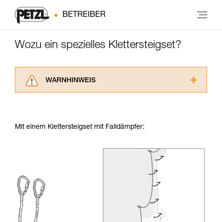
BETREIBER
Wozu ein spezielles Klettersteigset?
WARNHINWEIS
Lesen Sie die Gebrauchsanweisungen der
Produkte, um die es in diesem Tech Tipp geht,
aufmerksam durch, bevor Sie diesen zu Rate
Mit einem Klettersteigset mit Falldämpfer:
ziehen. Um diese Zusatzinformationen
verstehen zu können, müssen Sie zuerst die in
der Gebrauchsanweisung enthaltenen
Informationen richtig verstanden haben.
Die Beherrschung dieser Techniken setzt eine
entsprechende Ausbildung und ein spezielles
Training voraus. Prüfen Sie zusammen mit
einem Profi, ob Sie in der Lage sind, den
Vorgang alleine sicher zu wiederholen, bevor
Sie ihn eigenständig durchführen.