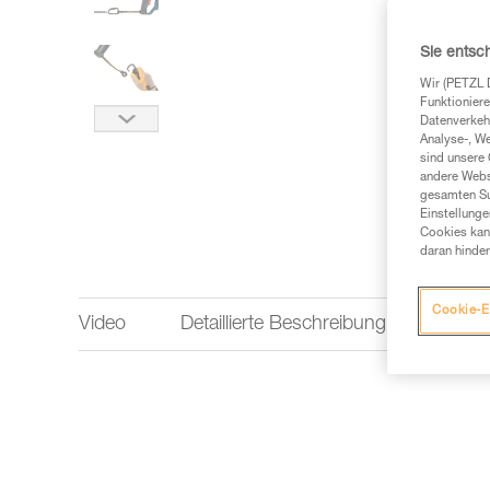
Sie entsc
Wir (PETZL 
Funktioniere
Datenverkehr
Analyse-, W
sind unsere 
andere Webs
gesamten Sur
Einstellunge
Cookies kann
daran hinder
Cookie-E
Video
Detaillierte Beschreibung
Techn