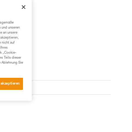
ngsgemäße
n und unseren
te an unsere
akzeptieren,
 nicht auf
Ihres
nk „Cookie-
es Teils dieser
e Ablehnung Sie
 akzeptieren