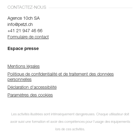
CONTACTEZ-NOUS
Agence 10ch SA
info@petzl.ch
+41 21 947 46 66
Formulaire de contact
Espace presse
Mentions légales
Politique de confidentialité et de traitement des données
personnelles
Déclaration d'accessibilité
Paramètres des cookies
Les activités illustrées sont intrinsèquement dangereuses. Chaque utilisateur doit
avoir suivi une formation et avoir des compétences pour l’usage des équipements
lors de ces activités.