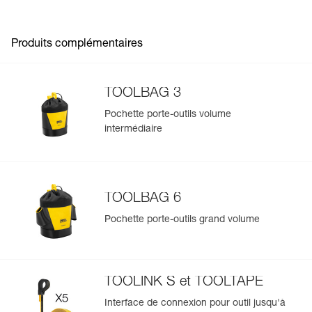
Ajoutez un produit Petzl en scannant simplement son
datamatrix : toutes les informations relatives au produit
s'afficheront automatiquement.
Produits complémentaires
Importez et exportez facilement vos données EPI
existantes.
Voir l'historique d'un produit à partir de sa date de
TOOLBAG 3
fabrication.
Pochette porte-outils volume
intermédiaire
En savoir plus
TOOLBAG 6
Pochette porte-outils grand volume
TOOLINK S et TOOLTAPE
Interface de connexion pour outil jusqu'à