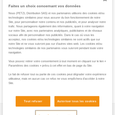
sécuriser un outil lourd, jusqu'à 5 kg, lors des travaux en
Faites un choix concernant vos données
hauteur. Son point de connexion ergonomique permet un
clippage et déclippage rapides, pour des manipulations
Nous (PETZL Distribution SAS) et nos partenaires utilisons des cookies et/ou
facilitées.
technologies similaires pour nous assurer du bon fonctionnement de notre
Site, pour personnaliser notre contenu et nos publicités, et pour analyser notre
trafic. Nous partageons également des informations, quant à votre navigation
sur notre Site, avec nos partenaires analytiques, publicitaires et de réseaux
sociaux afin de personnaliser nos publicités. Dans le cas où vous les
HOW TO Use our solutions for dropped tool
acceptez, nos cookies et/ou technologies similaires ne sont actifs que sur
prevention
notre Site et ne vous suivront pas sur d’autres sites web. Les cookies et/ou
technologies similaires de nos partenaires vous suivront pendant toute votre
navigation.
Vous pouvez retirer votre consentement à tout moment en cliquant sur le lien «
Paramètres des cookies » prévu à cet effet en bas de page du Site.
Le fait de refuser tout ou partie de ces cookies peut dégrader votre expérience
utilisateur, mais en aucun cas ce refus ne vous empêchera d’accéder à notre
Site.
Tout refuser
Autoriser tous les cookies
Descriptif