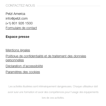
CONTACTEZ-NOUS
Petzl America
info@petzl.com
(+1) 801 926 1500
Formulaire de contact
Espace presse
Mentions légales
Politique de confidentialité et de traitement des données
personnelles
Déclaration d'accessibilité
Paramètres des cookies
Les activités illustrées sont intrinsèquement dangereuses. Chaque utilisateur doit
avoir suivi une formation et avoir des compétences pour l’usage des équipements
lors de ces activités.