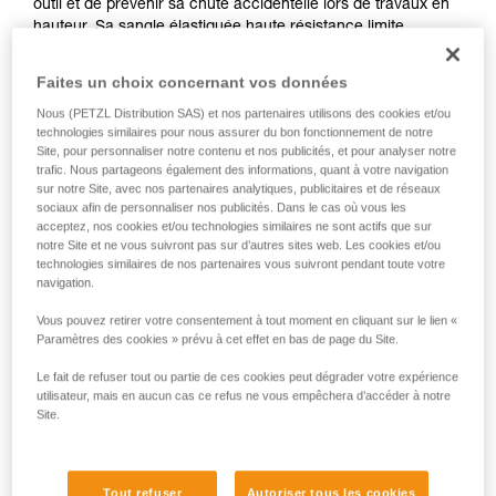
outil et de prévenir sa chute accidentelle lors de travaux en
hauteur. Sa sangle élastiquée haute résistance limite
l'encombrement sur le harnais. Son système de connexion
polyvalent permet une connexion permanente à l'outil ou un
Faites un choix concernant vos données
changement en fonction du besoin. TOOLEASH s'inscrit
Nous (PETZL Distribution SAS) et nos partenaires utilisons des cookies et/ou
dans une solution complète contre la chute accidentelle
technologies similaires pour nous assurer du bon fonctionnement de notre
d'outil.
Site, pour personnaliser notre contenu et nos publicités, et pour analyser notre
trafic. Nous partageons également des informations, quant à votre navigation
sur notre Site, avec nos partenaires analytiques, publicitaires et de réseaux
sociaux afin de personnaliser nos publicités. Dans le cas où vous les
HOW TO Use our solutions for dropped tool
acceptez, nos cookies et/ou technologies similaires ne sont actifs que sur
notre Site et ne vous suivront pas sur d’autres sites web. Les cookies et/ou
prevention
technologies similaires de nos partenaires vous suivront pendant toute votre
navigation.
Vous pouvez retirer votre consentement à tout moment en cliquant sur le lien «
Paramètres des cookies » prévu à cet effet en bas de page du Site.
Le fait de refuser tout ou partie de ces cookies peut dégrader votre expérience
utilisateur, mais en aucun cas ce refus ne vous empêchera d’accéder à notre
Site.
Tout refuser
Autoriser tous les cookies