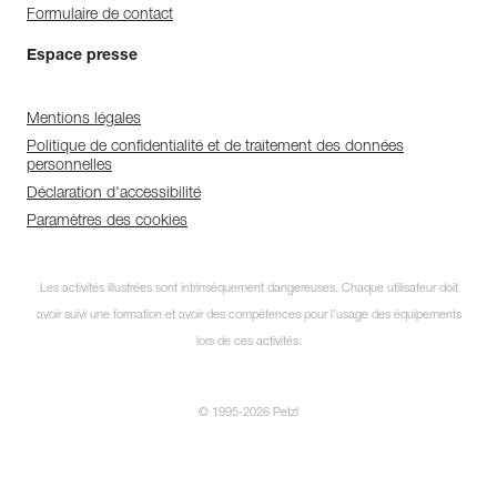
Formulaire de contact
Espace presse
Mentions légales
Politique de confidentialité et de traitement des données
personnelles
Déclaration d'accessibilité
Paramètres des cookies
Les activités illustrées sont intrinsèquement dangereuses. Chaque utilisateur doit
avoir suivi une formation et avoir des compétences pour l’usage des équipements
lors de ces activités.
© 1995-2026 Petzl