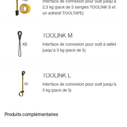
Interface de connexion pour outil jusqu'à
2,3 kg (pack de 5 sangles TOOLINK S et
Gérer et inspecter facilement votre EPI
un adhésif TOOLTAPE)
Ajoutez un produit Petzl en scannant simplement son
datamatrix : toutes les informations relatives au produit
s'afficheront automatiquement.
TOOLINK M
Importez et exportez facilement vos données EPI
Interface de connexion pour outil à œillet
existantes.
jusqu'à 3 kg (pack de 5)
Voir l'historique d'un produit à partir de sa date de
fabrication.
TOOLINK L
En savoir plus
Interface de connexion pour outil jusqu'à
5 kg (pack de 5)
Produits complémentaires