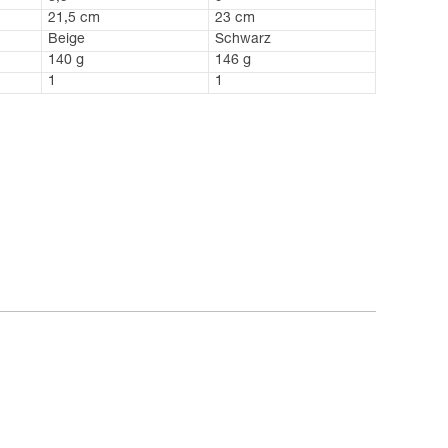
21,5 cm
23 cm
Beige
Schwarz
140 g
146 g
1
1