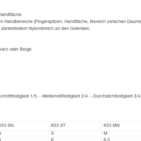
 Handfläche.
ten Handbereiche (Fingerspitzen, Handfläche, Bereich zwischen Daume
 abriebfestem Nylonstretch an den Gelenken.
hwarz oder Beige.
hnittfestigkeit 1/5. - Weiterreißfestigkeit 2/4. - Durchstichfestigkeit 3/4
K53 SN
K53 ST
K53 MN
S
S
M
8
8
8,5