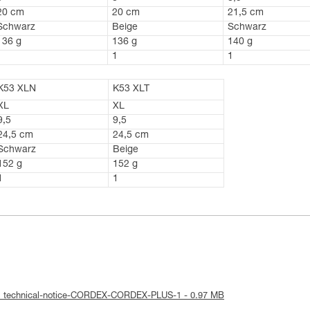
20 cm
20 cm
21,5 cm
Schwarz
Beige
Schwarz
136 g
136 g
140 g
1
1
1
K53 XLN
K53 XLT
XL
XL
9,5
9,5
24,5 cm
24,5 cm
Schwarz
Beige
152 g
152 g
1
1
 : technical-notice-CORDEX-CORDEX-PLUS-1 - 0.97 MB