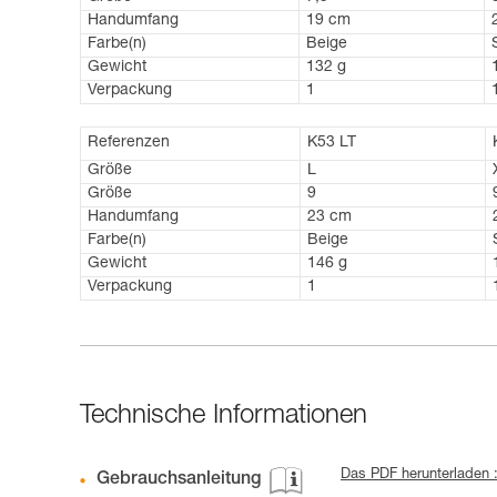
Handumfang
19 cm
Farbe(n)
Beige
Gewicht
132 g
Verpackung
1
Referenzen
K53 LT
Größe
L
Größe
9
Handumfang
23 cm
Farbe(n)
Beige
Gewicht
146 g
Verpackung
1
Technische Informationen
Das PDF herunterladen
Gebrauchsanleitung