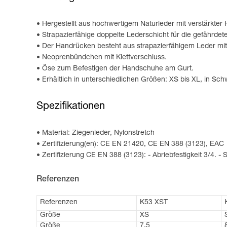
Hergestellt aus hochwertigem Naturleder mit verstärkter
Strapazierfähige doppelte Lederschicht für die gefährde
Der Handrücken besteht aus strapazierfähigem Leder mit
Neoprenbündchen mit Klettverschluss.
Öse zum Befestigen der Handschuhe am Gurt.
Erhältlich in unterschiedlichen Größen: XS bis XL, in Sc
Spezifikationen
Material: Ziegenleder, Nylonstretch
Zertifizierung(en): CE EN 21420, CE EN 388 (3123), EAC
Zertifizierung CE EN 388 (3123): - Abriebfestigkeit 3/4. - Sc
Referenzen
Referenzen
K53 XST
Größe
XS
Größe
7,5