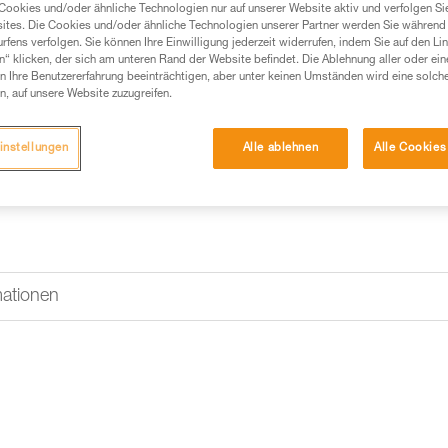
gefertigt. Die in das Neoprenb
Cookies und/oder ähnliche Technologien nur auf unserer Website aktiv und verfolgen Sie
die Handschuhe mit Hilfe eines 
ites. Die Cookies und/oder ähnliche Technologien unserer Partner werden Sie während 
fens verfolgen. Sie können Ihre Einwilligung jederzeit widerrufen, indem Sie auf den Li
n“ klicken, der sich am unteren Rand der Website befindet. Die Ablehnung aller oder ein
 Ihre Benutzererfahrung beeinträchtigen, aber unter keinen Umständen wird eine solch
Einen Händler finden
n, auf unsere Website zuzugreifen.
instellungen
Alle ablehnen
Alle Cookies
mationen