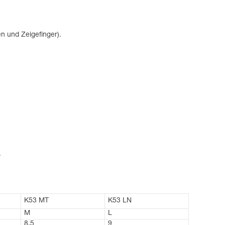
n und Zeigefinger).
.
K53 MT
K53 LN
M
L
8,5
9