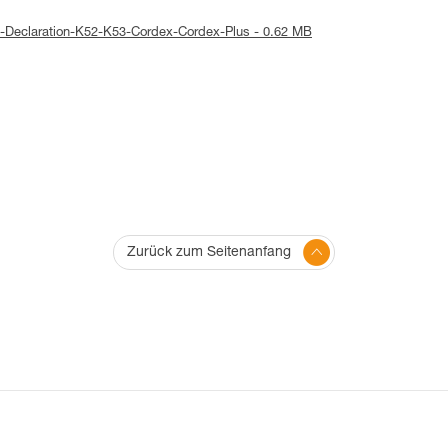
E-Declaration-K52-K53-Cordex-Cordex-Plus - 0.62 MB
Zurück zum Seitenanfang