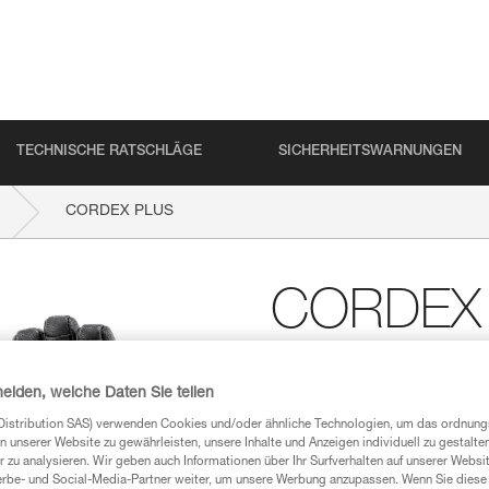
TECHNISCHE RATSCHLÄGE
SICHERHEITSWARNUNGEN
CORDEX PLUS
CORDEX
Handschuhe zum Siche
heiden, welche Daten Sie teilen
Diese Handschuhe zum Sichern
Abstriche bei der Präzision. D
Distribution SAS) verwenden Cookies und/oder ähnliche Technologien, um das ordnu
die Handfläche bei langen Abse
n unserer Website zu gewährleisten, unsere Inhalte und Anzeigen individuell zu gestalte
Fingerspitzen und die gefährde
 zu analysieren. Wir geben auch Informationen über Ihr Surfverhalten auf unserer Websi
verstärkt. Der Handrücken ist 
erbe- und Social-Media-Partner weiter, um unsere Werbung anzupassen. Wenn Sie diese 