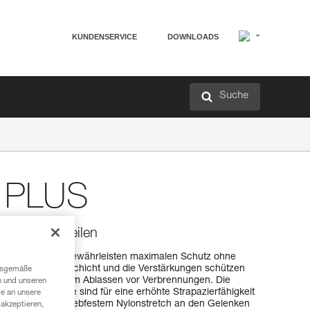
KUNDENSERVICE
DOWNLOADS
Suche
 PLUS
rn und Abseilen
 und Abseilen gewährleisten maximalen Schutz ohne
ie doppelte Lederschicht und die Verstärkungen schützen
ngsgemäße
ilfahrten und beim Ablassen vor Verbrennungen. Die
n und unseren
ten Handbereiche sind für eine erhöhte Strapazierfähigkeit
te an unsere
aus Leder mit abriebfestem Nylonstretch an den Gelenken
akzeptieren,