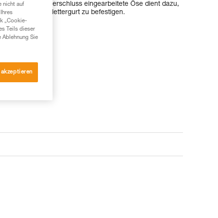
ündchen mit Klettverschluss eingearbeitete Öse dient dazu,
 nicht auf
Karabiners am Klettergurt zu befestigen.
Ihres
nk „Cookie-
es Teils dieser
e Ablehnung Sie
 akzeptieren