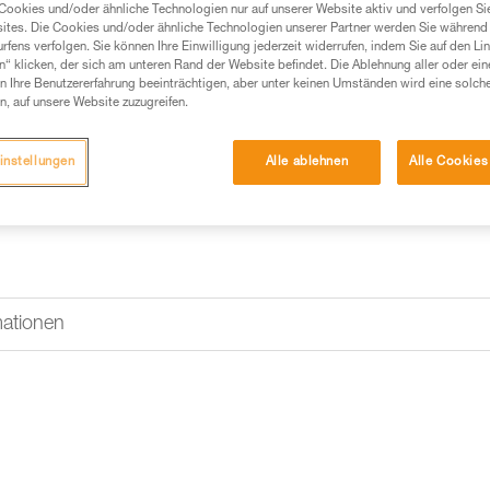
gefertigt. Die in das Neoprenb
Cookies und/oder ähnliche Technologien nur auf unserer Website aktiv und verfolgen Sie
die Handschuhe mit Hilfe eines 
ites. Die Cookies und/oder ähnliche Technologien unserer Partner werden Sie während 
fens verfolgen. Sie können Ihre Einwilligung jederzeit widerrufen, indem Sie auf den Li
n“ klicken, der sich am unteren Rand der Website befindet. Die Ablehnung aller oder ein
 Ihre Benutzererfahrung beeinträchtigen, aber unter keinen Umständen wird eine solch
Einen Händler finden
n, auf unsere Website zuzugreifen.
instellungen
Alle ablehnen
Alle Cookies
mationen