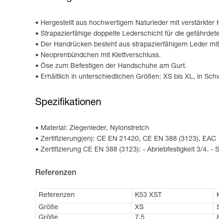
Hergestellt aus hochwertigem Naturleder mit verstärkter
Strapazierfähige doppelte Lederschicht für die gefährde
Der Handrücken besteht aus strapazierfähigem Leder mit
Neoprenbündchen mit Klettverschluss.
Öse zum Befestigen der Handschuhe am Gurt.
Erhältlich in unterschiedlichen Größen: XS bis XL, in Sc
Spezifikationen
Material: Ziegenleder, Nylonstretch
Zertifizierung(en): CE EN 21420, CE EN 388 (3123), EAC
Zertifizierung CE EN 388 (3123): - Abriebfestigkeit 3/4. - Sc
Referenzen
Referenzen
K53 XST
Größe
XS
Größe
7,5