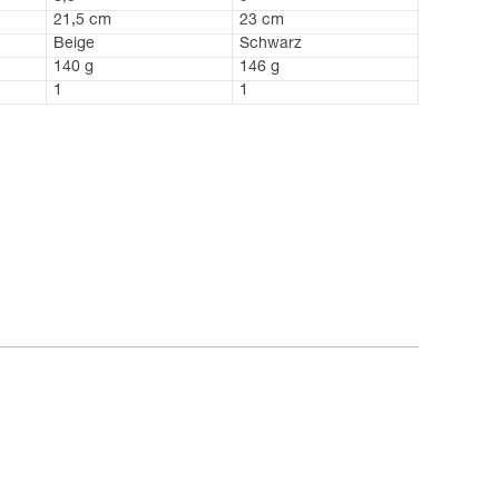
21,5 cm
23 cm
Beige
Schwarz
140 g
146 g
1
1