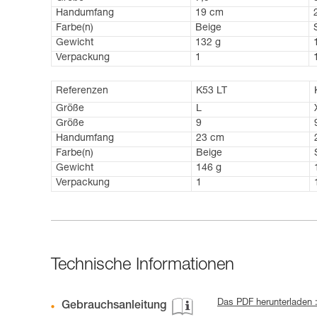
Handumfang
19 cm
Farbe(n)
Beige
Gewicht
132 g
Verpackung
1
Referenzen
K53 LT
Größe
L
Größe
9
Handumfang
23 cm
Farbe(n)
Beige
Gewicht
146 g
Verpackung
1
Technische Informationen
Das PDF herunterladen
Gebrauchsanleitung