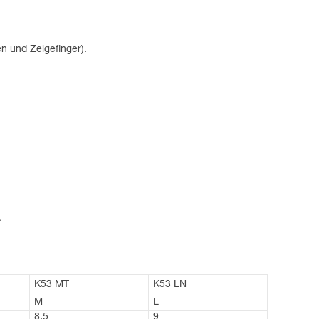
n und Zeigefinger).
.
K53 MT
K53 LN
M
L
8,5
9