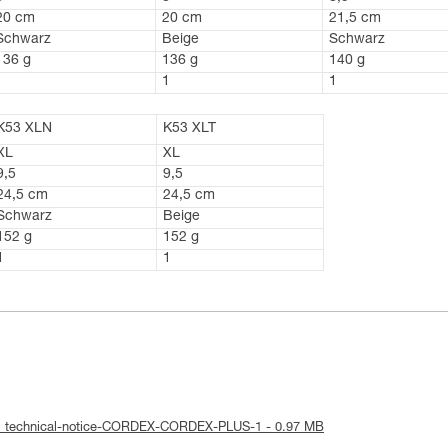
20 cm
20 cm
21,5 cm
Schwarz
Beige
Schwarz
136 g
136 g
140 g
1
1
1
K53 XLN
K53 XLT
XL
XL
9,5
9,5
24,5 cm
24,5 cm
Schwarz
Beige
152 g
152 g
1
1
 : technical-notice-CORDEX-CORDEX-PLUS-1 - 0.97 MB