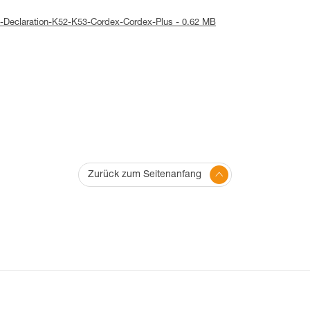
E-Declaration-K52-K53-Cordex-Cordex-Plus - 0.62 MB
Zurück zum Seitenanfang