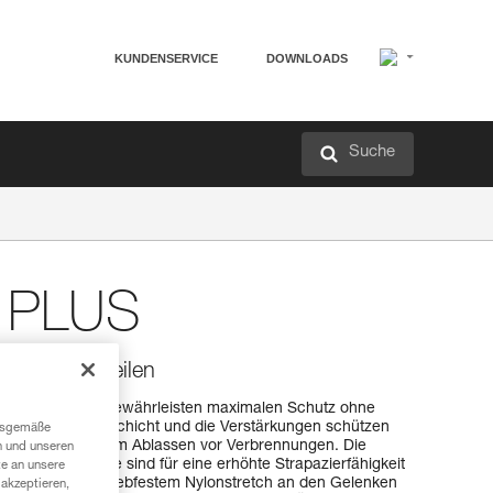
KUNDENSERVICE
DOWNLOADS
Suche
 PLUS
rn und Abseilen
 und Abseilen gewährleisten maximalen Schutz ohne
ie doppelte Lederschicht und die Verstärkungen schützen
ngsgemäße
ilfahrten und beim Ablassen vor Verbrennungen. Die
n und unseren
ten Handbereiche sind für eine erhöhte Strapazierfähigkeit
te an unsere
aus Leder mit abriebfestem Nylonstretch an den Gelenken
akzeptieren,