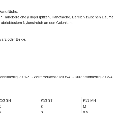
 Handfläche.
ten Handbereiche (Fingerspitzen, Handfläche, Bereich zwischen Daume
 abriebfestem Nylonstretch an den Gelenken.
hwarz oder Beige.
hnittfestigkeit 1/5. - Weiterreißfestigkeit 2/4. - Durchstichfestigkeit 3/4
K53 SN
K53 ST
K53 MN
S
S
M
8
8
8,5