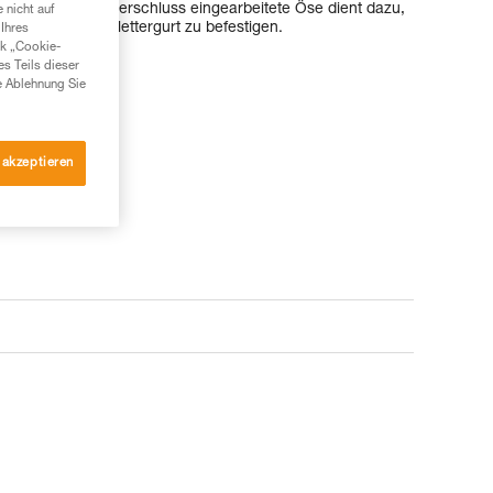
ündchen mit Klettverschluss eingearbeitete Öse dient dazu,
 nicht auf
Karabiners am Klettergurt zu befestigen.
Ihres
nk „Cookie-
es Teils dieser
e Ablehnung Sie
 akzeptieren