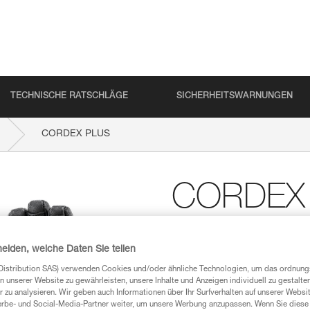
TECHNISCHE RATSCHLÄGE
SICHERHEITSWARNUNGEN
CORDEX PLUS
CORDEX
Handschuhe zum Siche
heiden, welche Daten Sie teilen
Diese Handschuhe zum Sichern
Abstriche bei der Präzision. D
Distribution SAS) verwenden Cookies und/oder ähnliche Technologien, um das ordnu
die Handfläche bei langen Abse
n unserer Website zu gewährleisten, unsere Inhalte und Anzeigen individuell zu gestalte
Fingerspitzen und die gefährde
 zu analysieren. Wir geben auch Informationen über Ihr Surfverhalten auf unserer Websi
verstärkt. Der Handrücken ist 
erbe- und Social-Media-Partner weiter, um unsere Werbung anzupassen. Wenn Sie diese 