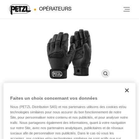
OPÉRATEURS
Faites un choix concernant vos données
CORDEX PLUS
Nous (PETZL Distribution SAS) et nos partenaires utilisons des cookies et/ou
technologies similaires pour nous assurer du bon fonctionnement de notre
Site, pour personnaliser notre contenu et nos publicités, et pour analyser notre
Gants pour l’assurage et le rappel
trafic. Nous partageons également des informations, quant à votre navigation
sur notre Site, avec nos partenaires analytiques, publicitaires et de réseaux
sociaux afin de personnaliser nos publicités. Dans le cas où vous les
Ces gants pour l’assurage et le rappel offrent une protection
acceptez, nos cookies et/ou technologies similaires ne sont actifs que sur