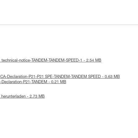
 : technical-notice-TANDEM-TANDEM-SPEED-1 - 2.54 MB
UKCA-Declaration-P21-P21 SPE-TANDEM-TANDEM SPEED - 0.63 MB
E-Declaration-P21-TANDEM - 0.21 MB
herunterladen - 2.73 MB