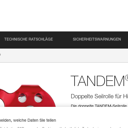
TECHNISCHE RATSCHLÄGE
SICHERHEITSWARNUNGEN
®
TANDEM
Doppelte Seilrolle für H
Die doppelte TANDEM-Seilrolle fü
einen guten Wirkungsgrad zu ge
werden.
heiden, welche Daten Sie teilen