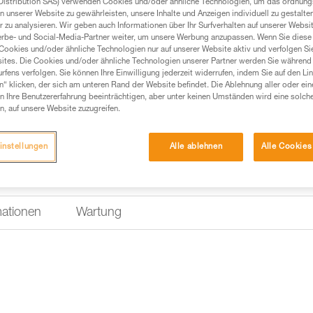
Distribution SAS) verwenden Cookies und/oder ähnliche Technologien, um das ordnu
Einen Händler finden
n unserer Website zu gewährleisten, unsere Inhalte und Anzeigen individuell zu gestalte
 zu analysieren. Wir geben auch Informationen über Ihr Surfverhalten auf unserer Websi
erbe- und Social-Media-Partner weiter, um unsere Werbung anzupassen. Wenn Sie diese 
Cookies und/oder ähnliche Technologien nur auf unserer Website aktiv und verfolgen Sie
ites. Die Cookies und/oder ähnliche Technologien unserer Partner werden Sie während 
fens verfolgen. Sie können Ihre Einwilligung jederzeit widerrufen, indem Sie auf den Li
n“ klicken, der sich am unteren Rand der Website befindet. Die Ablehnung aller oder ein
 Ihre Benutzererfahrung beeinträchtigen, aber unter keinen Umständen wird eine solch
n, auf unsere Website zuzugreifen.
instellungen
Alle ablehnen
Alle Cookies
mationen
Wartung