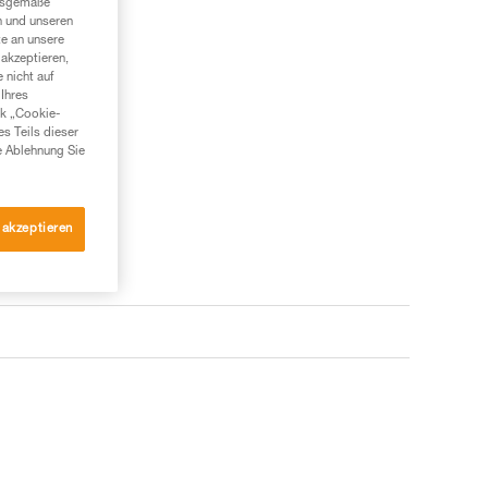
ngsgemäße
n und unseren
te an unsere
akzeptieren,
 nicht auf
Ihres
nk „Cookie-
es Teils dieser
e Ablehnung Sie
 akzeptieren