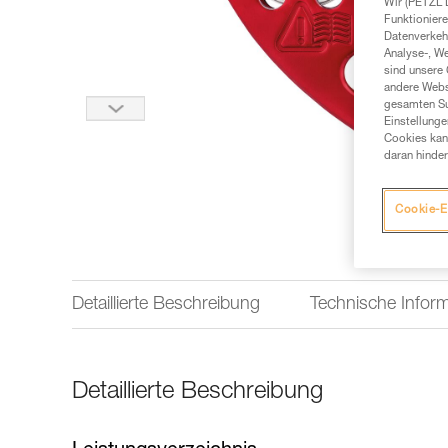
Wir (PETZL 
Funktioniere
Datenverkehr
Analyse-, W
sind unsere 
andere Webs
gesamten Sur
Einstellunge
Cookies kann
daran hinder
Cookie-E
Detaillierte Beschreibung
Technische Infor
Detaillierte Beschreibung