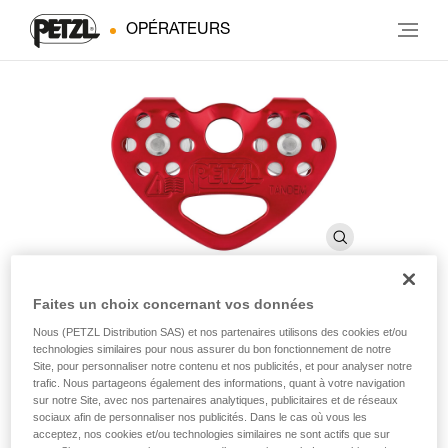
OPÉRATEURS
Faites un choix concernant vos données
®
TANDEM
Nous (PETZL Distribution SAS) et nos partenaires utilisons des cookies et/ou
technologies similaires pour nous assurer du bon fonctionnement de notre
Site, pour personnaliser notre contenu et nos publicités, et pour analyser notre
trafic. Nous partageons également des informations, quant à votre navigation
Poulie double pour tyroliennes sur corde
sur notre Site, avec nos partenaires analytiques, publicitaires et de réseaux
sociaux afin de personnaliser nos publicités. Dans le cas où vous les
Poulie double destinée aux tyroliennes sur corde, la
acceptez, nos cookies et/ou technologies similaires ne sont actifs que sur